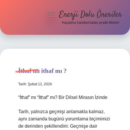
Enerji Dolu Öneriler
menüyü
aç
Hayatına hareket katan pratik fikirler!
Anasayfa
Gizlilik Politikası
Yasal Uyarı
İthaf mı ithaf mı ?
Hakkımızda
Tarih: Şubat 12, 2026
“İthaf” mı “İthaf” mı? Bir Dilsel Mirasın İzinde
Tarih, yalnızca geçmişi anlamakla kalmaz,
aynı zamanda bugünü yorumlama biçimimizi
de derinden şekillendirir. Geçmişe dair