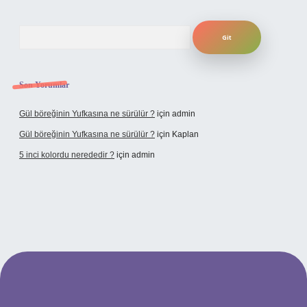
Arama
Son Yorumlar
Gül böreğinin Yufkasına ne sürülür ?
için
admin
Gül böreğinin Yufkasına ne sürülür ?
için
Kaplan
5 inci kolordu nerededir ?
için
admin
/www.tulipbet.online/