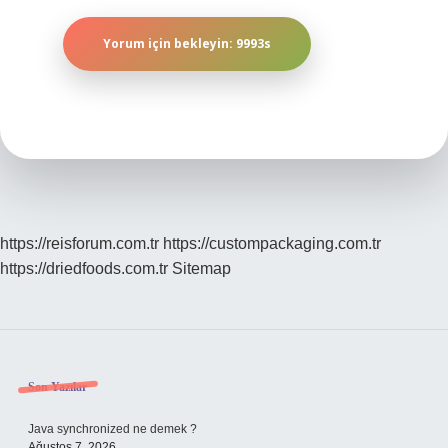
https://reisforum.com.tr
https://custompackaging.com.tr
https://driedfoods.com.tr
Sitemap
Sidebar
Son Yazılar
Java synchronized ne demek ?
Ağustos 7, 2026