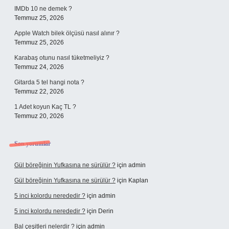
IMDb 10 ne demek ?
Temmuz 25, 2026
Apple Watch bilek ölçüsü nasıl alınır ?
Temmuz 25, 2026
Karabaş otunu nasıl tüketmeliyiz ?
Temmuz 24, 2026
Gitarda 5 tel hangi nota ?
Temmuz 22, 2026
1 Adet koyun Kaç TL ?
Temmuz 20, 2026
Son yorumlar
Gül böreğinin Yufkasına ne sürülür ?
için
admin
Gül böreğinin Yufkasına ne sürülür ?
için
Kaplan
5 inci kolordu nerededir ?
için
admin
5 inci kolordu nerededir ?
için
Derin
Bal çeşitleri nelerdir ?
için
admin