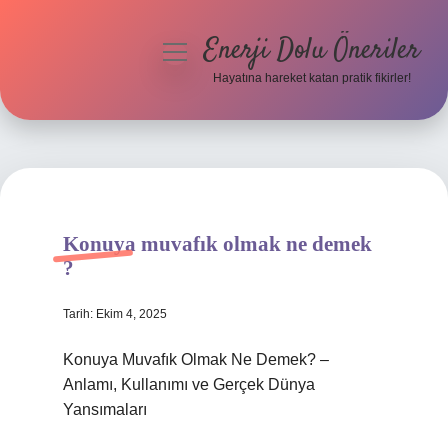
Enerji Dolu Öneriler
menüyü
aç
Hayatına hareket katan pratik fikirler!
Anasayfa
Gizlilik Politikası
Yasal Uyarı
Konuya muvafık olmak ne demek
Hakkımızda
?
Tarih: Ekim 4, 2025
Konuya Muvafık Olmak Ne Demek? –
Anlamı, Kullanımı ve Gerçek Dünya
Yansımaları