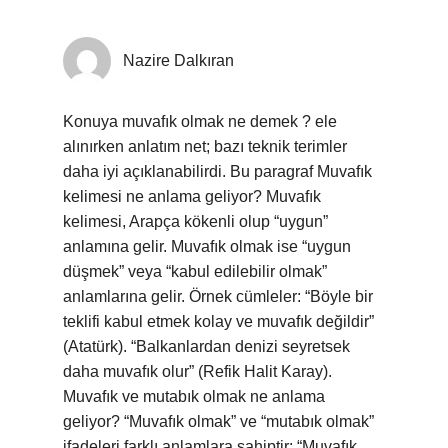
Nazire Dalkıran
Konuya muvafık olmak ne demek ? ele
alınırken anlatım net; bazı teknik terimler
daha iyi açıklanabilirdi. Bu paragraf Muvafık
kelimesi ne anlama geliyor? Muvafık
kelimesi, Arapça kökenli olup “uygun”
anlamına gelir. Muvafık olmak ise “uygun
düşmek” veya “kabul edilebilir olmak”
anlamlarına gelir. Örnek cümleler: “Böyle bir
teklifi kabul etmek kolay ve muvafık değildir”
(Atatürk). “Balkanlardan denizi seyretsek
daha muvafık olur” (Refik Halit Karay).
Muvafık ve mutabık olmak ne anlama
geliyor? “Muvafık olmak” ve “mutabık olmak”
ifadeleri farklı anlamlara sahiptir: “Muvafık