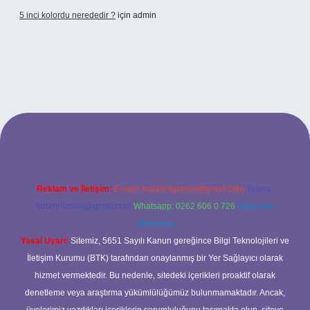
5 inci kolordu nerededir ?
için
admin
w.tulipbet.online/
Reklam ve İletişim:
E-mail:
backlinkpaneli@gmail.com
Teams:
forumhizmeti@gmail.com
Whatsapp: 0262 606 0 726
Telegram:
@karabul
Yasal Uyarı:
Sitemiz, 5651 Sayılı Kanun gereğince Bilgi Teknolojileri ve
İletişim Kurumu (BTK) tarafından onaylanmış bir Yer Sağlayıcı olarak
hizmet vermektedir. Bu nedenle, sitedeki içerikleri proaktif olarak
denetleme veya araştırma yükümlülüğümüz bulunmamaktadır. Ancak,