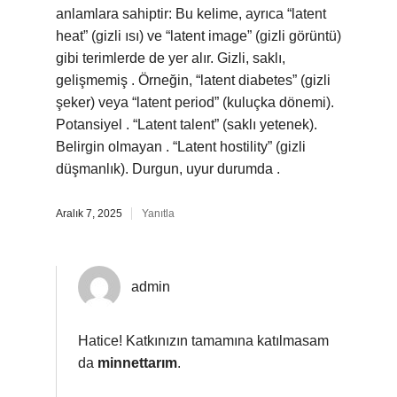
anlamlara sahiptir: Bu kelime, ayrıca “latent
heat” (gizli ısı) ve “latent image” (gizli görüntü)
gibi terimlerde de yer alır. Gizli, saklı,
gelişmemiş . Örneğin, “latent diabetes” (gizli
şeker) veya “latent period” (kuluçka dönemi).
Potansiyel . “Latent talent” (saklı yetenek).
Belirgin olmayan . “Latent hostility” (gizli
düşmanlık). Durgun, uyur durumda .
Aralık 7, 2025
Yanıtla
admin
Hatice! Katkınızın tamamına katılmasam
da
minnettarım
.