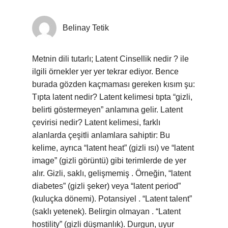
Belinay Tetik
Metnin dili tutarlı; Latent Cinsellik nedir ? ile
ilgili örnekler yer yer tekrar ediyor. Bence
burada gözden kaçmaması gereken kısım şu:
Tıpta latent nedir? Latent kelimesi tıpta “gizli,
belirti göstermeyen” anlamına gelir. Latent
çevirisi nedir? Latent kelimesi, farklı
alanlarda çeşitli anlamlara sahiptir: Bu
kelime, ayrıca “latent heat” (gizli ısı) ve “latent
image” (gizli görüntü) gibi terimlerde de yer
alır. Gizli, saklı, gelişmemiş . Örneğin, “latent
diabetes” (gizli şeker) veya “latent period”
(kuluçka dönemi). Potansiyel . “Latent talent”
(saklı yetenek). Belirgin olmayan . “Latent
hostility” (gizli düşmanlık). Durgun, uyur