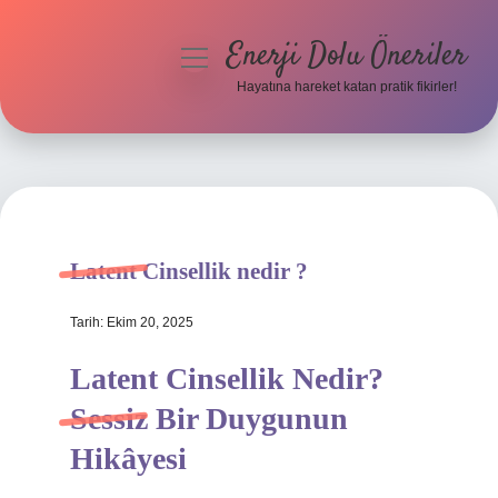
Enerji Dolu Öneriler
menüyü
aç
Hayatına hareket katan pratik fikirler!
Anasayfa
Gizlilik Politikası
Yasal Uyarı
Latent Cinsellik nedir ?
Hakkımızda
Tarih: Ekim 20, 2025
Latent Cinsellik Nedir?
Sessiz Bir Duygunun
Hikâyesi