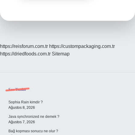
https://reisforum.com.tr
https://custompackaging.com.tr
https://driedfoods.com.tr
Sitemap
Sidebar
Son Yazılar
Sophia Rain kimdir ?
Ağustos 8, 2026
Java synchronized ne demek ?
Ağustos 7, 2026
Bağ kopması sonucu ne olur ?