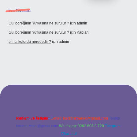
Son Yorumlar
Gül böreğinin Yufkasına ne sürülür ?
için
admin
Gül böreğinin Yufkasına ne sürülür ?
için
Kaplan
5 inci kolordu nerededir ?
için
admin
s://www.tulipbet.online/
Reklam ve İletişim:
E-mail:
backlinkpaneli@gmail.com
Teams:
forumhizmeti@gmail.com
Whatsapp: 0262 606 0 726
Telegram:
@karabul