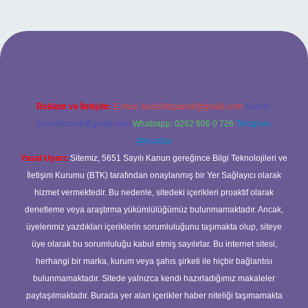
ttps://www.tulipbet.online/
Reklam ve İletişim:
E-mail:
backlinkpaneli@gmail.com
Teams:
forumhizmeti@gmail.com
Whatsapp: 0262 606 0 726
Telegram:
@karabul
Yasal Uyarı:
Sitemiz, 5651 Sayılı Kanun gereğince Bilgi Teknolojileri ve
İletişim Kurumu (BTK) tarafından onaylanmış bir Yer Sağlayıcı olarak
hizmet vermektedir. Bu nedenle, sitedeki içerikleri proaktif olarak
denetleme veya araştırma yükümlülüğümüz bulunmamaktadır. Ancak,
üyelerimiz yazdıkları içeriklerin sorumluluğunu taşımakta olup, siteye
üye olarak bu sorumluluğu kabul etmiş sayılırlar. Bu internet sitesi,
herhangi bir marka, kurum veya şahıs şirketi ile hiçbir bağlantısı
bulunmamaktadır. Sitede yalnızca kendi hazırladığımız makaleler
paylaşılmaktadır. Burada yer alan içerikler haber niteliği taşımamakta