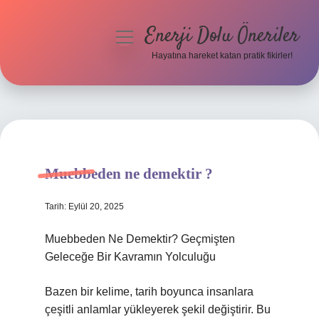
Enerji Dolu Öneriler
menüyü
aç
Hayatına hareket katan pratik fikirler!
Anasayfa
Gizlilik Politikası
Yasal Uyarı
Muebbeden ne demektir ?
Hakkımızda
Tarih: Eylül 20, 2025
Muebbeden Ne Demektir? Geçmişten
Geleceğe Bir Kavramın Yolculuğu
Bazen bir kelime, tarih boyunca insanlara
çeşitli anlamlar yükleyerek şekil değiştirir. Bu