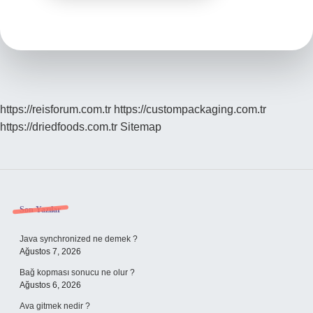
https://reisforum.com.tr
https://custompackaging.com.tr
https://driedfoods.com.tr
Sitemap
Sidebar
Son Yazılar
Java synchronized ne demek ?
Ağustos 7, 2026
Bağ kopması sonucu ne olur ?
Ağustos 6, 2026
Ava gitmek nedir ?