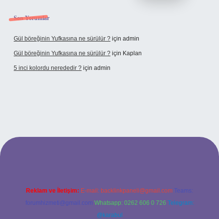
Son Yorumlar
Gül böreğinin Yufkasına ne sürülür ?
için
admin
Gül böreğinin Yufkasına ne sürülür ?
için
Kaplan
5 inci kolordu nerededir ?
için
admin
ne/
Reklam ve İletişim:
E-mail:
backlinkpaneli@gmail.com
Teams:
forumhizmeti@gmail.com
Whatsapp: 0262 606 0 726
Telegram:
@karabul