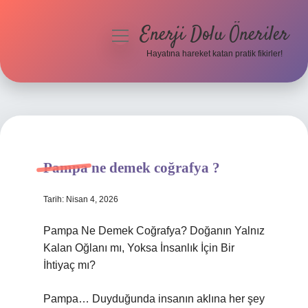
Enerji Dolu Öneriler
menüyü
aç
Hayatına hareket katan pratik fikirler!
Anasayfa
Gizlilik Politikası
Yasal Uyarı
Pampa ne demek coğrafya ?
Hakkımızda
Tarih: Nisan 4, 2026
Pampa Ne Demek Coğrafya? Doğanın Yalnız
Kalan Oğlanı mı, Yoksa İnsanlık İçin Bir
İhtiyaç mı?
Pampa… Duyduğunda insanın aklına her şey