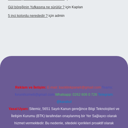
Gül böreğinin Yufkasına ne sürülür ?
için
Kaplan
5 inci kolordu nerededir ?
için
admin
s://www.tulipbet.online/
Reklam ve İletişim:
E-mail:
backlinkpaneli@gmail.com
Teams:
forumhizmeti@gmail.com
Whatsapp: 0262 606 0 726
Telegram:
@karabul
Yasal Uyarı:
Sitemiz, 5651 Sayılı Kanun gereğince Bilgi Teknolojileri ve
İletişim Kurumu (BTK) tarafından onaylanmış bir Yer Sağlayıcı olarak
hizmet vermektedir. Bu nedenle, sitedeki içerikleri proaktif olarak