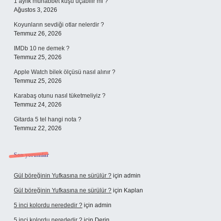
1 aylık muhabbet kuşu uçabilir mi ?
Ağustos 3, 2026
Koyunların sevdiği otlar nelerdir ?
Temmuz 26, 2026
IMDb 10 ne demek ?
Temmuz 25, 2026
Apple Watch bilek ölçüsü nasıl alınır ?
Temmuz 25, 2026
Karabaş otunu nasıl tüketmeliyiz ?
Temmuz 24, 2026
Gitarda 5 tel hangi nota ?
Temmuz 22, 2026
Son yorumlar
Gül böreğinin Yufkasına ne sürülür ?
için
admin
Gül böreğinin Yufkasına ne sürülür ?
için
Kaplan
5 inci kolordu nerededir ?
için
admin
5 inci kolordu nerededir ?
için
Derin