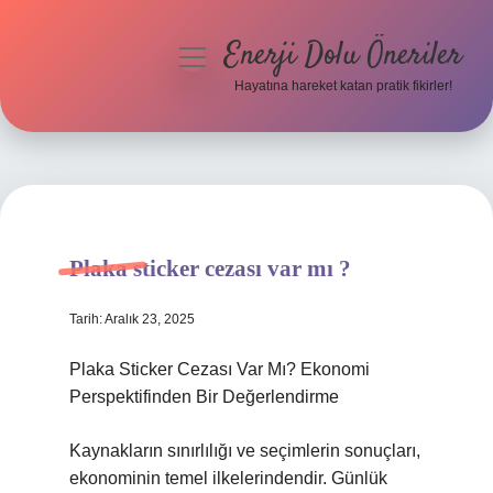
Enerji Dolu Öneriler
menüyü
aç
Hayatına hareket katan pratik fikirler!
Anasayfa
Gizlilik Politikası
Yasal Uyarı
Plaka sticker cezası var mı ?
Hakkımızda
Tarih: Aralık 23, 2025
Plaka Sticker Cezası Var Mı? Ekonomi
Perspektifinden Bir Değerlendirme
Kaynakların sınırlılığı ve seçimlerin sonuçları,
ekonominin temel ilkelerindendir. Günlük