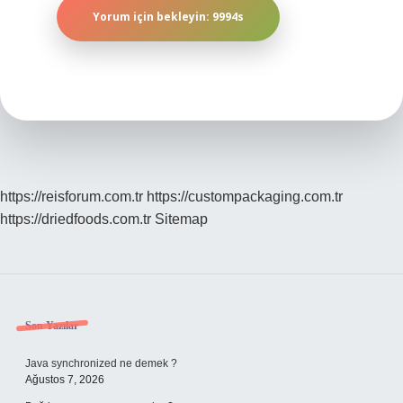
https://reisforum.com.tr
https://custompackaging.com.tr
https://driedfoods.com.tr
Sitemap
Sidebar
Son Yazılar
Java synchronized ne demek ?
Ağustos 7, 2026