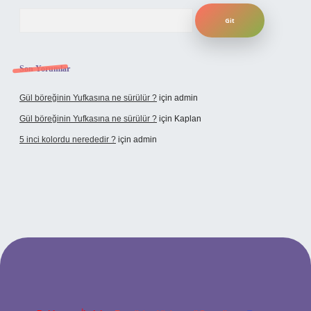
Arama
Son Yorumlar
Gül böreğinin Yufkasına ne sürülür ?
için
admin
Gül böreğinin Yufkasına ne sürülür ?
için
Kaplan
5 inci kolordu nerededir ?
için
admin
ttps://www.tulipbet.online/