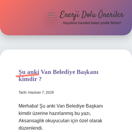
Enerji Dolu Öneriler
menüyü
aç
Hayatına hareket katan pratik fikirler!
Anasayfa
Gizlilik Politikası
Yasal Uyarı
Şu anki Van Belediye Başkanı
Hakkımızda
kimdir ?
Tarih: Haziran 7, 2026
Merhaba! Şu anki Van Belediye Başkanı
kimdir üzerine hazırlanmış bu yazı,
Aksansaglik okuyucuları için özel olarak
düzenlendi.