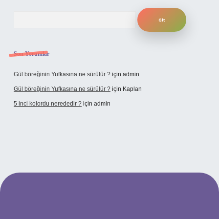
Arama
Son Yorumlar
Gül böreğinin Yufkasına ne sürülür ?
için
admin
Gül böreğinin Yufkasına ne sürülür ?
için
Kaplan
5 inci kolordu nerededir ?
için
admin
tulipbet.online/