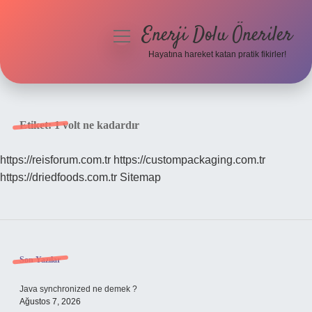
Enerji Dolu Öneriler
menüyü
aç
Hayatına hareket katan pratik fikirler!
Anasayfa
Gizlilik Politikası
Etiket:
1 volt ne kadardır
Yasal Uyarı
https://reisforum.com.tr
https://custompackaging.com.tr
https://driedfoods.com.tr
Sitemap
Hakkımızda
Sidebar
Son Yazılar
Java synchronized ne demek ?
Ağustos 7, 2026