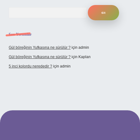
Arama
Son Yorumlar
Gül böreğinin Yufkasına ne sürülür ?
için
admin
Gül böreğinin Yufkasına ne sürülür ?
için
Kaplan
5 inci kolordu nerededir ?
için
admin
tulipbet.online/