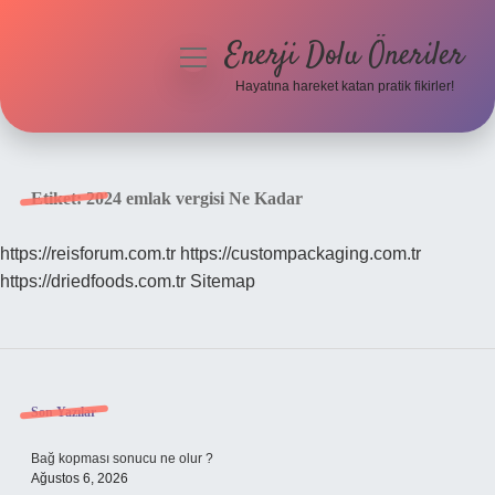
Enerji Dolu Öneriler
menüyü
aç
Hayatına hareket katan pratik fikirler!
Anasayfa
Gizlilik Politikası
Etiket:
2024 emlak vergisi Ne Kadar
Yasal Uyarı
https://reisforum.com.tr
https://custompackaging.com.tr
https://driedfoods.com.tr
Sitemap
Hakkımızda
Sidebar
Son Yazılar
Bağ kopması sonucu ne olur ?
Ağustos 6, 2026