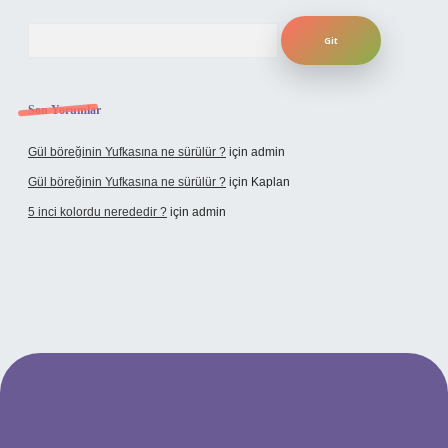
Arama
Son Yorumlar
Gül böreğinin Yufkasına ne sürülür ?
için
admin
Gül böreğinin Yufkasına ne sürülür ?
için
Kaplan
5 inci kolordu nerededir ?
için
admin
tulipbet.online/