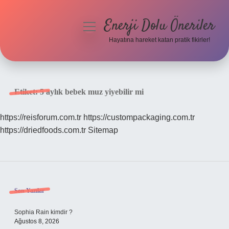
Enerji Dolu Öneriler
menüyü
aç
Hayatına hareket katan pratik fikirler!
Anasayfa
Gizlilik Politikası
Etiket:
5 aylık bebek muz yiyebilir mi
Yasal Uyarı
https://reisforum.com.tr
https://custompackaging.com.tr
https://driedfoods.com.tr
Sitemap
Hakkımızda
Sidebar
Son Yazılar
Sophia Rain kimdir ?
Ağustos 8, 2026