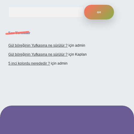
Arama
Son Yorumlar
Gül böreğinin Yufkasına ne sürülür ?
için
admin
Gül böreğinin Yufkasına ne sürülür ?
için
Kaplan
5 inci kolordu nerededir ?
için
admin
.tulipbet.online/