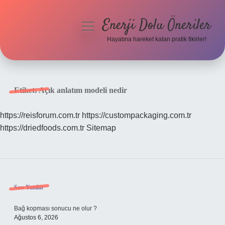
Enerji Dolu Öneriler
menüyü
aç
Hayatına hareket katan pratik fikirler!
Anasayfa
Gizlilik Politikası
Etiket:
Açık anlatım modeli nedir
Yasal Uyarı
https://reisforum.com.tr
https://custompackaging.com.tr
https://driedfoods.com.tr
Sitemap
Hakkımızda
Sidebar
Son Yazılar
Bağ kopması sonucu ne olur ?
Ağustos 6, 2026