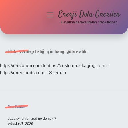
Enerji Dolu Öneriler
menüyü
aç
Hayatına hareket katan pratik fikirler!
Anasayfa
Gizlilik Politikası
Etiket:
Antep fıstığı için hangi gübre atılır
Yasal Uyarı
https://reisforum.com.tr
https://custompackaging.com.tr
https://driedfoods.com.tr
Sitemap
Hakkımızda
Sidebar
Son Yazılar
Java synchronized ne demek ?
Ağustos 7, 2026