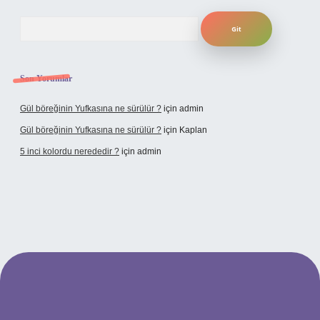
Arama
Son Yorumlar
Gül böreğinin Yufkasına ne sürülür ?
için
admin
Gül böreğinin Yufkasına ne sürülür ?
için
Kaplan
5 inci kolordu nerededir ?
için
admin
/www.tulipbet.online/