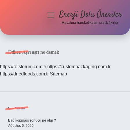
Enerji Dolu Öneriler
menüyü
aç
Hayatına hareket katan pratik fikirler!
Anasayfa
Gizlilik Politikası
Etiket:
Aşrı aşrı ne demek
Yasal Uyarı
https://reisforum.com.tr
https://custompackaging.com.tr
https://driedfoods.com.tr
Sitemap
Hakkımızda
Sidebar
Son Yazılar
Bağ kopması sonucu ne olur ?
Ağustos 6, 2026