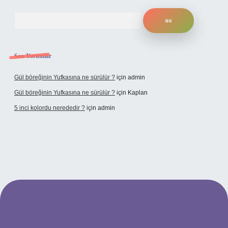
Arama
Son Yorumlar
Gül böreğinin Yufkasına ne sürülür ?
için
admin
Gül böreğinin Yufkasına ne sürülür ?
için
Kaplan
5 inci kolordu nerededir ?
için
admin
tulipbet.online/