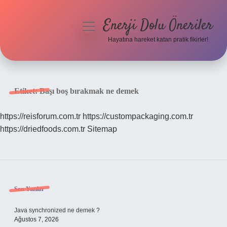
Enerji Dolu Öneriler
menüyü
aç
Hayatına hareket katan pratik fikirler!
Anasayfa
Gizlilik Politikası
Etiket:
Başı boş bırakmak ne demek
Yasal Uyarı
https://reisforum.com.tr
https://custompackaging.com.tr
https://driedfoods.com.tr
Sitemap
Hakkımızda
Sidebar
Son Yazılar
Java synchronized ne demek ?
Ağustos 7, 2026