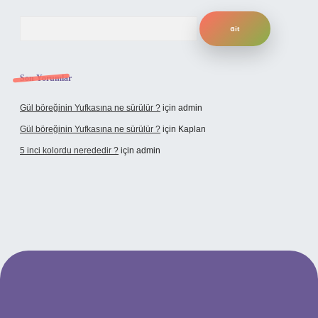
Arama
Son Yorumlar
Gül böreğinin Yufkasına ne sürülür ?
için
admin
Gül böreğinin Yufkasına ne sürülür ?
için
Kaplan
5 inci kolordu nerededir ?
için
admin
tulipbet.online/