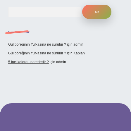
Arama
Son Yorumlar
Gül böreğinin Yufkasına ne sürülür ?
için
admin
Gül böreğinin Yufkasına ne sürülür ?
için
Kaplan
5 inci kolordu nerededir ?
için
admin
tulipbet.online/