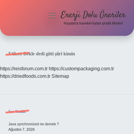
Enerji Dolu Öneriler
menüyü
aç
Hayatına hareket katan pratik fikirler!
Anasayfa
Gizlilik Politikası
Etiket:
Bekle dedi gitti şiiri kimin
Yasal Uyarı
https://reisforum.com.tr
https://custompackaging.com.tr
https://driedfoods.com.tr
Sitemap
Hakkımızda
Sidebar
Son Yazılar
Java synchronized ne demek ?
Ağustos 7, 2026