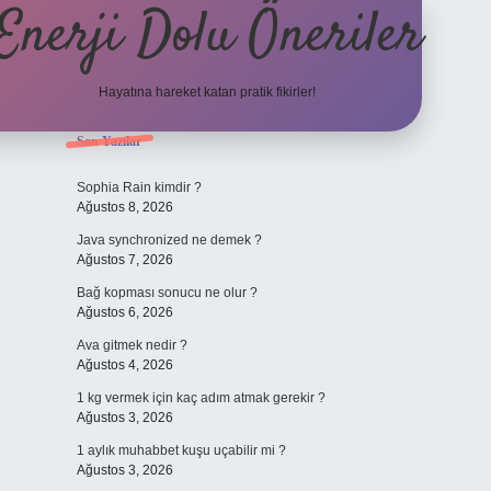
Enerji Dolu Öneriler
Hayatına hareket katan pratik fikirler!
Sidebar
Son Yazılar
https://www.tulipbet.o
Sophia Rain kimdir ?
Ağustos 8, 2026
Java synchronized ne demek ?
Ağustos 7, 2026
Bağ kopması sonucu ne olur ?
Ağustos 6, 2026
Ava gitmek nedir ?
Ağustos 4, 2026
1 kg vermek için kaç adım atmak gerekir ?
Ağustos 3, 2026
1 aylık muhabbet kuşu uçabilir mi ?
Ağustos 3, 2026