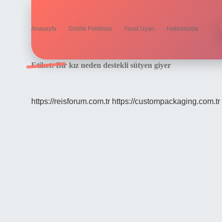
Anasayfa
Gizlilik Politikası
Yasal Uyarı
Hakkımızda
Etiket:
Bir kız neden destekli sütyen giyer
https://reisforum.com.tr
https://custompackaging.com.tr