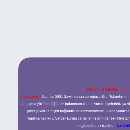
Reklam ve İletişim:
E-mail
Yasal Uyarı:
Sitemiz, 5651 Sayılı Kanun gereğince Bilgi Teknolojileri 
araştırma yükümlülüğümüz bulunmamaktadır. Ancak, üyelerimiz yazdıkla
şahıs şirketi ile hiçbir bağlantısı bulunmamaktadır. Sitede yalnızc
yapılmamaktadır. Gerçek kurum ve kişiler ile isim benzerlikleri 
düşündüğünüz içerikleri,
backli