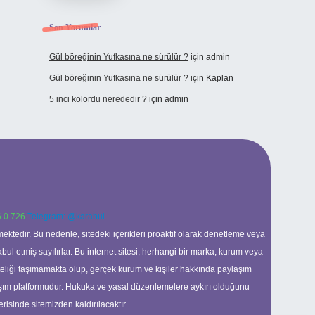
Son Yorumlar
Gül böreğinin Yufkasına ne sürülür ?
için
admin
Gül böreğinin Yufkasına ne sürülür ?
için
Kaplan
5 inci kolordu nerededir ?
için
admin
 0 726
Telegram: @karabul
ektedir. Bu nedenle, sitedeki içerikleri proaktif olarak denetleme veya
 etmiş sayılırlar. Bu internet sitesi, herhangi bir marka, kurum veya
niteliği taşımamakta olup, gerçek kurum ve kişiler hakkında paylaşım
laşım platformudur. Hukuka ve yasal düzenlemelere aykırı olduğunu
erisinde sitemizden kaldırılacaktır.