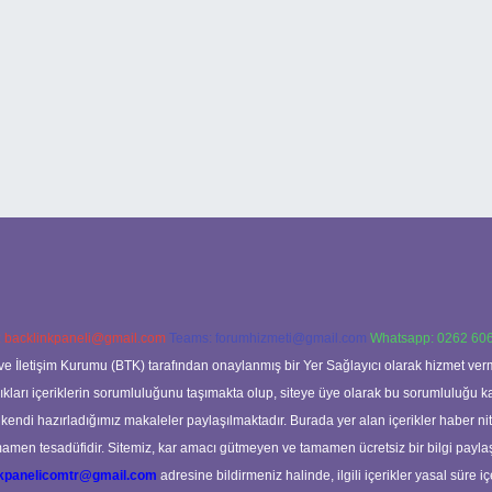
:
backlinkpaneli@gmail.com
Teams:
forumhizmeti@gmail.com
Whatsapp: 0262 606
ve İletişim Kurumu (BTK) tarafından onaylanmış bir Yer Sağlayıcı olarak hizmet verm
rı içeriklerin sorumluluğunu taşımakta olup, siteye üye olarak bu sorumluluğu kabul
a kendi hazırladığımız makaleler paylaşılmaktadır. Burada yer alan içerikler haber 
tamamen tesadüfidir. Sitemiz, kar amacı gütmeyen ve tamamen ücretsiz bir bilgi pay
nkpanelicomtr@gmail.com
adresine bildirmeniz halinde, ilgili içerikler yasal süre iç