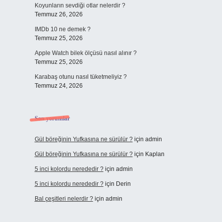
Koyunların sevdiği otlar nelerdir ?
Temmuz 26, 2026
IMDb 10 ne demek ?
Temmuz 25, 2026
Apple Watch bilek ölçüsü nasıl alınır ?
Temmuz 25, 2026
Karabaş otunu nasıl tüketmeliyiz ?
Temmuz 24, 2026
Son yorumlar
Gül böreğinin Yufkasına ne sürülür ?
için
admin
Gül böreğinin Yufkasına ne sürülür ?
için
Kaplan
5 inci kolordu nerededir ?
için
admin
5 inci kolordu nerededir ?
için
Derin
Bal çeşitleri nelerdir ?
için
admin