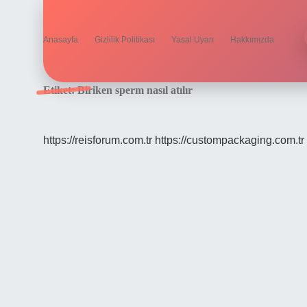
Anasayfa
Gizlilik Politikası
Yasal Uyarı
Hakkımızda
Etiket:
Biriken sperm nasıl atılır
https://reisforum.com.tr
https://custompackaging.com.tr