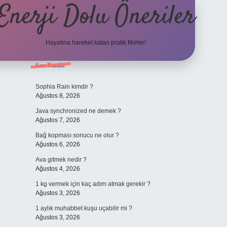
Enerji Dolu Öneriler
Hayatına hareket katan pratik fikirler!
Sidebar
Son Yazılar
https://www.tulipbet.on
Sophia Rain kimdir ?
Ağustos 8, 2026
Java synchronized ne demek ?
Ağustos 7, 2026
Bağ kopması sonucu ne olur ?
Ağustos 6, 2026
Ava gitmek nedir ?
Ağustos 4, 2026
1 kg vermek için kaç adım atmak gerekir ?
Ağustos 3, 2026
1 aylık muhabbet kuşu uçabilir mi ?
Ağustos 3, 2026