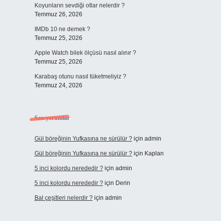
Koyunların sevdiği otlar nelerdir ?
Temmuz 26, 2026
IMDb 10 ne demek ?
Temmuz 25, 2026
Apple Watch bilek ölçüsü nasıl alınır ?
Temmuz 25, 2026
Karabaş otunu nasıl tüketmeliyiz ?
Temmuz 24, 2026
Son yorumlar
Gül böreğinin Yufkasına ne sürülür ?
için
admin
Gül böreğinin Yufkasına ne sürülür ?
için
Kaplan
5 inci kolordu nerededir ?
için
admin
5 inci kolordu nerededir ?
için
Derin
Bal çeşitleri nelerdir ?
için
admin