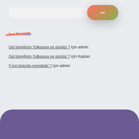
Arama
Son Yorumlar
Gül böreğinin Yufkasına ne sürülür ?
için
admin
Gül böreğinin Yufkasına ne sürülür ?
için
Kaplan
5 inci kolordu nerededir ?
için
admin
tulipbet.online/