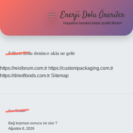
Enerji Dolu Öneriler
menüyü
aç
Hayatına hareket katan pratik fikirler!
Anasayfa
Gizlilik Politikası
Etiket:
Bolu denince akla ne gelir
Yasal Uyarı
https://reisforum.com.tr
https://custompackaging.com.tr
https://driedfoods.com.tr
Sitemap
Hakkımızda
Sidebar
Son Yazılar
Bağ kopması sonucu ne olur ?
Ağustos 6, 2026