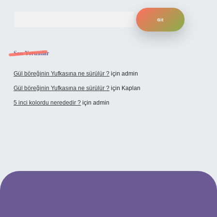
Arama
Son Yorumlar
Gül böreğinin Yufkasına ne sürülür ?
için
admin
Gül böreğinin Yufkasına ne sürülür ?
için
Kaplan
5 inci kolordu nerededir ?
için
admin
tulipbet.online/