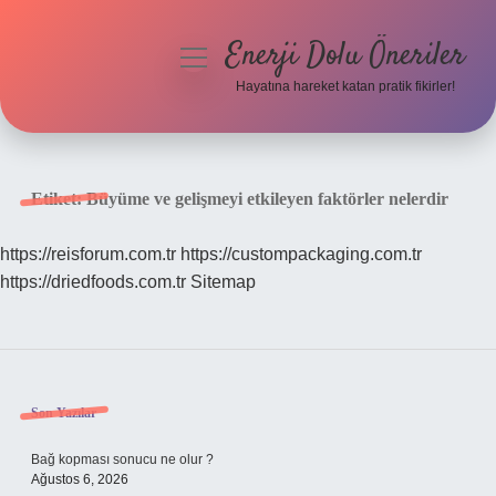
Enerji Dolu Öneriler
menüyü
aç
Hayatına hareket katan pratik fikirler!
Anasayfa
Gizlilik Politikası
Etiket:
Büyüme ve gelişmeyi etkileyen faktörler nelerdir
Yasal Uyarı
https://reisforum.com.tr
https://custompackaging.com.tr
https://driedfoods.com.tr
Sitemap
Hakkımızda
Sidebar
Son Yazılar
Bağ kopması sonucu ne olur ?
Ağustos 6, 2026