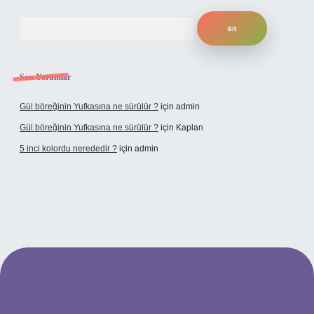
Arama
Son Yorumlar
Gül böreğinin Yufkasına ne sürülür ?
için
admin
Gül böreğinin Yufkasına ne sürülür ?
için
Kaplan
5 inci kolordu nerededir ?
için
admin
tulipbet.online/