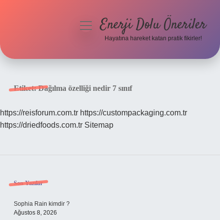
Enerji Dolu Öneriler
menüyü
aç
Hayatına hareket katan pratik fikirler!
Anasayfa
Gizlilik Politikası
Etiket:
Dağılma özelliği nedir 7 sınıf
Yasal Uyarı
https://reisforum.com.tr
https://custompackaging.com.tr
https://driedfoods.com.tr
Sitemap
Hakkımızda
Sidebar
Son Yazılar
Sophia Rain kimdir ?
Ağustos 8, 2026