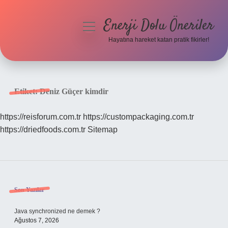
Enerji Dolu Öneriler
menüyü
aç
Hayatına hareket katan pratik fikirler!
Anasayfa
Gizlilik Politikası
Etiket:
Deniz Güçer kimdir
Yasal Uyarı
https://reisforum.com.tr
https://custompackaging.com.tr
https://driedfoods.com.tr
Sitemap
Hakkımızda
Sidebar
Son Yazılar
Java synchronized ne demek ?
Ağustos 7, 2026