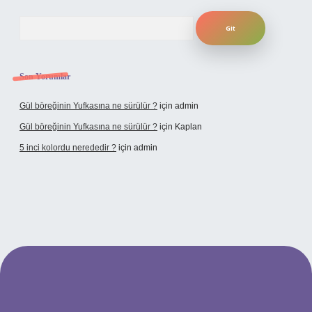
Arama
Son Yorumlar
Gül böreğinin Yufkasına ne sürülür ?
için
admin
Gül böreğinin Yufkasına ne sürülür ?
için
Kaplan
5 inci kolordu nerededir ?
için
admin
ne/