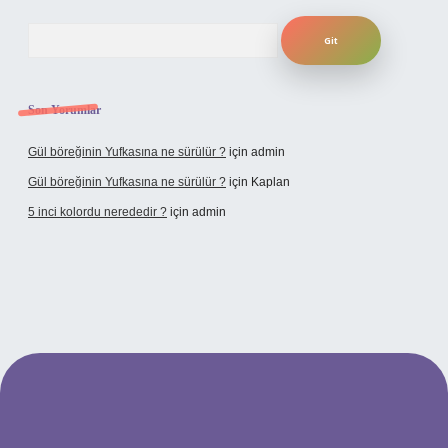
Arama
Son Yorumlar
Gül böreğinin Yufkasına ne sürülür ?
için
admin
Gül böreğinin Yufkasına ne sürülür ?
için
Kaplan
5 inci kolordu nerededir ?
için
admin
tulipbet.online/