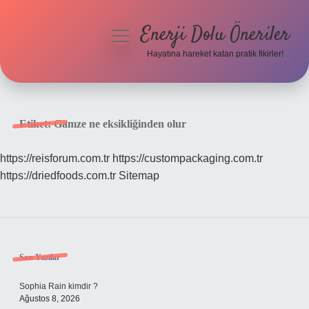
Enerji Dolu Öneriler
menüyü
aç
Hayatına hareket katan pratik fikirler!
Anasayfa
Gizlilik Politikası
Etiket:
Gamze ne eksikliğinden olur
Yasal Uyarı
https://reisforum.com.tr
https://custompackaging.com.tr
https://driedfoods.com.tr
Sitemap
Hakkımızda
Sidebar
Son Yazılar
Sophia Rain kimdir ?
Ağustos 8, 2026