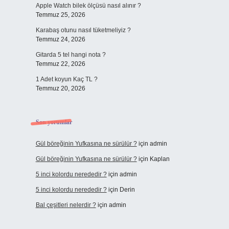
Apple Watch bilek ölçüsü nasıl alınır ?
Temmuz 25, 2026
Karabaş otunu nasıl tüketmeliyiz ?
Temmuz 24, 2026
Gitarda 5 tel hangi nota ?
Temmuz 22, 2026
1 Adet koyun Kaç TL ?
Temmuz 20, 2026
Son yorumlar
Gül böreğinin Yufkasına ne sürülür ?
için
admin
Gül böreğinin Yufkasına ne sürülür ?
için
Kaplan
5 inci kolordu nerededir ?
için
admin
5 inci kolordu nerededir ?
için
Derin
Bal çeşitleri nelerdir ?
için
admin