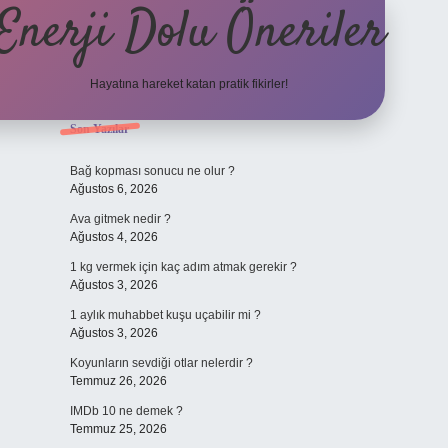
Enerji Dolu Öneriler
Hayatına hareket katan pratik fikirler!
Sidebar
Son Yazılar
https://www.
Bağ kopması sonucu ne olur ?
Ağustos 6, 2026
Ava gitmek nedir ?
Ağustos 4, 2026
1 kg vermek için kaç adım atmak gerekir ?
Ağustos 3, 2026
1 aylık muhabbet kuşu uçabilir mi ?
Ağustos 3, 2026
Koyunların sevdiği otlar nelerdir ?
Temmuz 26, 2026
IMDb 10 ne demek ?
Temmuz 25, 2026