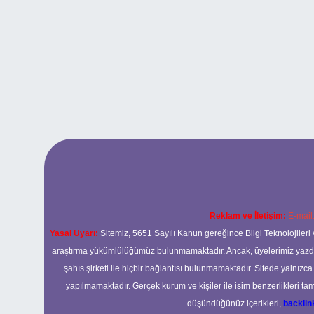
Reklam ve İletişim:
E-mail
Yasal Uyarı:
Sitemiz, 5651 Sayılı Kanun gereğince Bilgi Teknolojileri 
araştırma yükümlülüğümüz bulunmamaktadır. Ancak, üyelerimiz yazdıkla
şahıs şirketi ile hiçbir bağlantısı bulunmamaktadır. Sitede yalnızc
yapılmamaktadır. Gerçek kurum ve kişiler ile isim benzerlikleri 
düşündüğünüz içerikleri,
backli