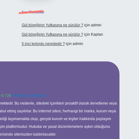
Son Yorumlar
Gül böreğinin Yufkasına ne sürülür ?
için
admin
Gül böreğinin Yufkasına ne sürülür ?
için
Kaplan
5 inci kolordu nerededir ?
için
admin
 0 726
Telegram: @karabul
ektedir. Bu nedenle, sitedeki içerikleri proaktif olarak denetleme veya
 etmiş sayılırlar. Bu internet sitesi, herhangi bir marka, kurum veya
niteliği taşımamakta olup, gerçek kurum ve kişiler hakkında paylaşım
laşım platformudur. Hukuka ve yasal düzenlemelere aykırı olduğunu
erisinde sitemizden kaldırılacaktır.