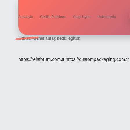
Anasayfa
Gizlilik Politikası
Yasal Uyarı
Hakkımızda
Etiket:
Genel amaç nedir eğitim
https://reisforum.com.tr
https://custompackaging.com.tr