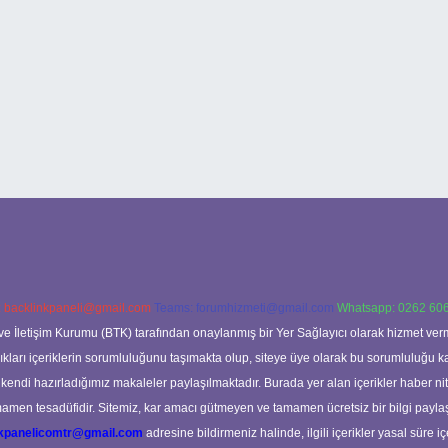
:
backlinkpaneli@gmail.com
Teams:
forumhizmeti@gmail.com
Whatsapp: 0262 606
ve İletişim Kurumu (BTK) tarafından onaylanmış bir Yer Sağlayıcı olarak hizmet verm
rı içeriklerin sorumluluğunu taşımakta olup, siteye üye olarak bu sorumluluğu kabul
a kendi hazırladığımız makaleler paylaşılmaktadır. Burada yer alan içerikler haber 
tamamen tesadüfidir. Sitemiz, kar amacı gütmeyen ve tamamen ücretsiz bir bilgi pay
nkpanelicomtr@gmail.com
adresine bildirmeniz halinde, ilgili içerikler yasal süre iç