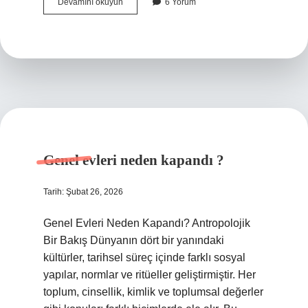
Genel
Devamını okuyun
6 Yorum
Sekreter
kamu
nedir
?
Genel evleri neden kapandı ?
Tarih: Şubat 26, 2026
Genel Evleri Neden Kapandı? Antropolojik
Bir Bakış Dünyanın dört bir yanındaki
kültürler, tarihsel süreç içinde farklı sosyal
yapılar, normlar ve ritüeller geliştirmiştir. Her
toplum, cinsellik, kimlik ve toplumsal değerler