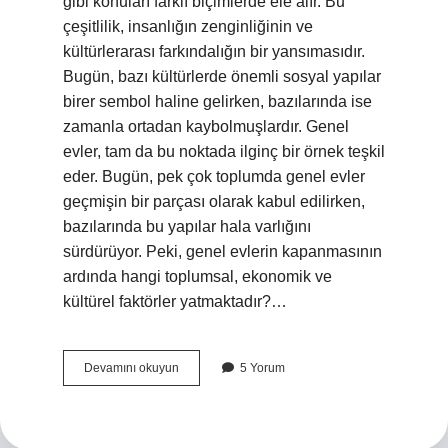
gibi konuları farklı biçimlerde ele alır. Bu
çeşitlilik, insanlığın zenginliğinin ve
kültürlerarası farkındalığın bir yansımasıdır.
Bugün, bazı kültürlerde önemli sosyal yapılar
birer sembol haline gelirken, bazılarında ise
zamanla ortadan kaybolmuşlardır. Genel
evler, tam da bu noktada ilginç bir örnek teşkil
eder. Bugün, pek çok toplumda genel evler
geçmişin bir parçası olarak kabul edilirken,
bazılarında bu yapılar hala varlığını
sürdürüyor. Peki, genel evlerin kapanmasının
ardında hangi toplumsal, ekonomik ve
kültürel faktörler yatmaktadır?…
Genel
Devamını okuyun
5 Yorum
evleri
neden
kapandı
?