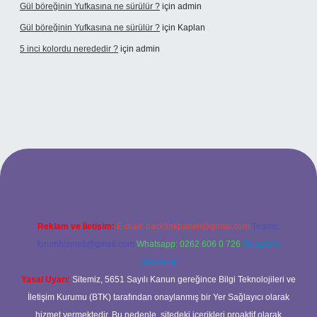
Gül böreğinin Yufkasına ne sürülür ?
için
admin
Gül böreğinin Yufkasına ne sürülür ?
için
Kaplan
5 inci kolordu nerededir ?
için
admin
lipbet.online/
Reklam ve İletişim:
E-mail:
backlinkpaneli@gmail.com
Teams:
forumhizmeti@gmail.com
Whatsapp: 0262 606 0 726
Telegram:
@karabul
Yasal Uyarı:
Sitemiz, 5651 Sayılı Kanun gereğince Bilgi Teknolojileri ve
İletişim Kurumu (BTK) tarafından onaylanmış bir Yer Sağlayıcı olarak
hizmet vermektedir. Bu nedenle, sitedeki içerikleri proaktif olarak