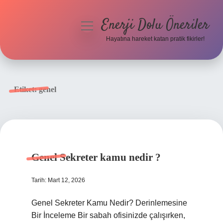
Enerji Dolu Öneriler
menüyü
aç
Hayatına hareket katan pratik fikirler!
Anasayfa
Gizlilik Politikası
Etiket:
genel
Yasal Uyarı
Hakkımızda
Genel Sekreter kamu nedir ?
Tarih: Mart 12, 2026
Genel Sekreter Kamu Nedir? Derinlemesine
Bir İnceleme Bir sabah ofisinizde çalışırken,