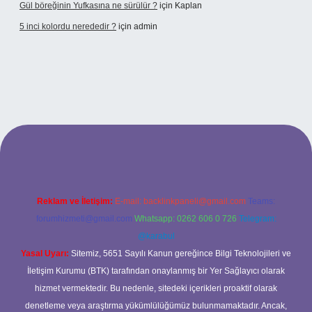
Gül böreğinin Yufkasına ne sürülür ?
için
Kaplan
5 inci kolordu nerededir ?
için
admin
https://www.tulipbet.online/
Reklam ve İletişim:
E-mail:
backlinkpaneli@gmail.com
Teams:
forumhizmeti@gmail.com
Whatsapp: 0262 606 0 726
Telegram:
@karabul
Yasal Uyarı:
Sitemiz, 5651 Sayılı Kanun gereğince Bilgi Teknolojileri ve
İletişim Kurumu (BTK) tarafından onaylanmış bir Yer Sağlayıcı olarak
hizmet vermektedir. Bu nedenle, sitedeki içerikleri proaktif olarak
denetleme veya araştırma yükümlülüğümüz bulunmamaktadır. Ancak,