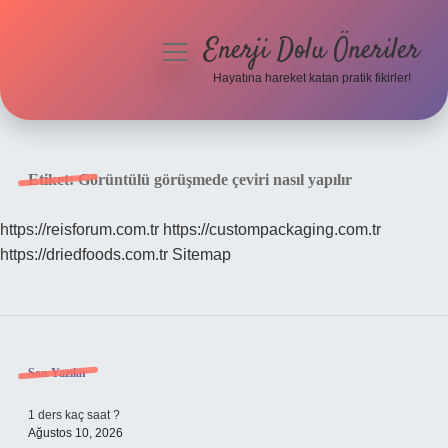
Enerji Dolu Öneriler
menüyü
aç
Hayatına hareket katan pratik fikirler!
Anasayfa
Gizlilik Politikası
Etiket:
Görüntülü görüşmede çeviri nasıl yapılır
Yasal Uyarı
https://reisforum.com.tr
https://custompackaging.com.tr
https://driedfoods.com.tr
Sitemap
Hakkımızda
Sidebar
Son Yazılar
1 ders kaç saat ?
Ağustos 10, 2026