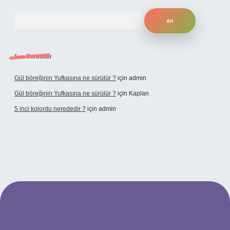
Arama
Son Yorumlar
Gül böreğinin Yufkasına ne sürülür ?
için
admin
Gül böreğinin Yufkasına ne sürülür ?
için
Kaplan
5 inci kolordu nerededir ?
için
admin
tulipbet.online/