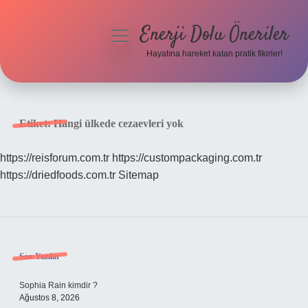
Enerji Dolu Öneriler
menüyü
aç
Hayatına hareket katan pratik fikirler!
Anasayfa
Gizlilik Politikası
Etiket:
Hangi ülkede cezaevleri yok
Yasal Uyarı
https://reisforum.com.tr
https://custompackaging.com.tr
https://driedfoods.com.tr
Sitemap
Hakkımızda
Sidebar
Son Yazılar
Sophia Rain kimdir ?
Ağustos 8, 2026