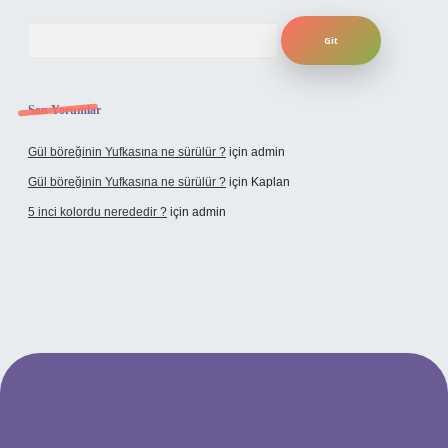
Arama
Son Yorumlar
Gül böreğinin Yufkasına ne sürülür ?
için
admin
Gül böreğinin Yufkasına ne sürülür ?
için
Kaplan
5 inci kolordu nerededir ?
için
admin
tulipbet.online/