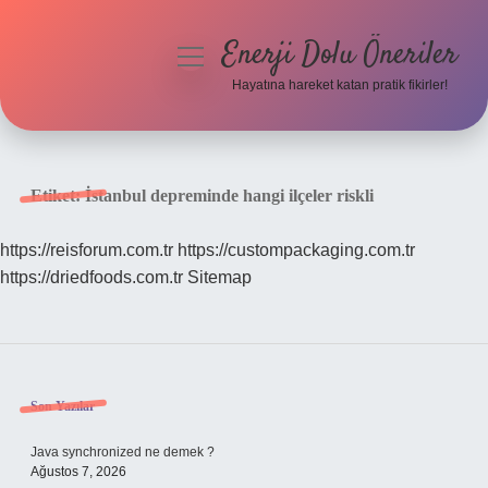
Enerji Dolu Öneriler
menüyü
aç
Hayatına hareket katan pratik fikirler!
Anasayfa
Gizlilik Politikası
Etiket:
İstanbul depreminde hangi ilçeler riskli
Yasal Uyarı
https://reisforum.com.tr
https://custompackaging.com.tr
https://driedfoods.com.tr
Sitemap
Hakkımızda
Sidebar
Son Yazılar
Java synchronized ne demek ?
Ağustos 7, 2026