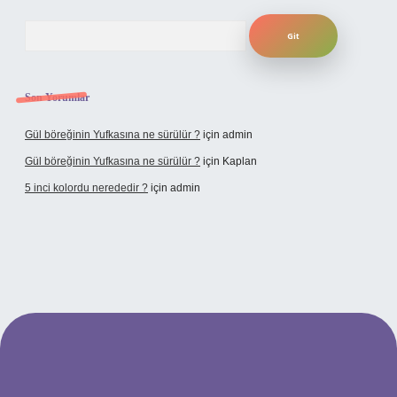
Arama
Son Yorumlar
Gül böreğinin Yufkasına ne sürülür ?
için
admin
Gül böreğinin Yufkasına ne sürülür ?
için
Kaplan
5 inci kolordu nerededir ?
için
admin
tulipbet.online/