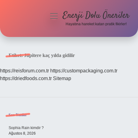
Enerji Dolu Öneriler
menüyü
aç
Hayatına hareket katan pratik fikirler!
Anasayfa
Gizlilik Politikası
Etiket:
Jüpitere kaç yılda gidilir
Yasal Uyarı
https://reisforum.com.tr
https://custompackaging.com.tr
https://driedfoods.com.tr
Sitemap
Hakkımızda
Sidebar
Son Yazılar
Sophia Rain kimdir ?
Ağustos 8, 2026