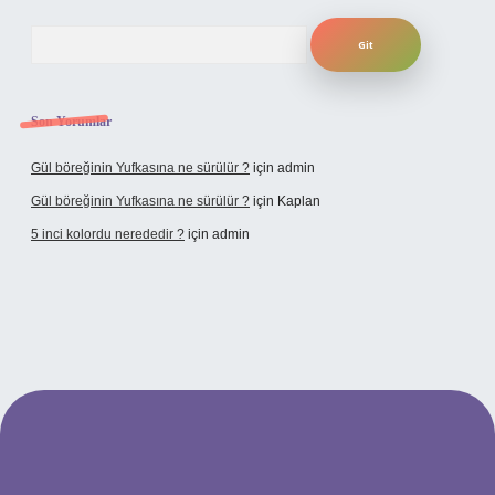
Arama
Son Yorumlar
Gül böreğinin Yufkasına ne sürülür ?
için
admin
Gül böreğinin Yufkasına ne sürülür ?
için
Kaplan
5 inci kolordu nerededir ?
için
admin
tulipbet.online/