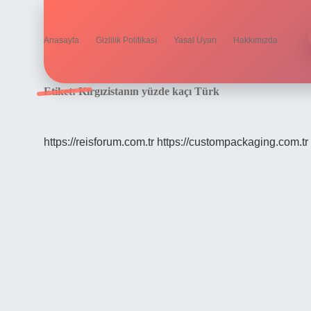
Anasayfa
Gizlilik Politikası
Yasal Uyarı
Hakkımızda
Etiket:
Kırgızistanın yüzde kaçı Türk
https://reisforum.com.tr
https://custompackaging.com.tr