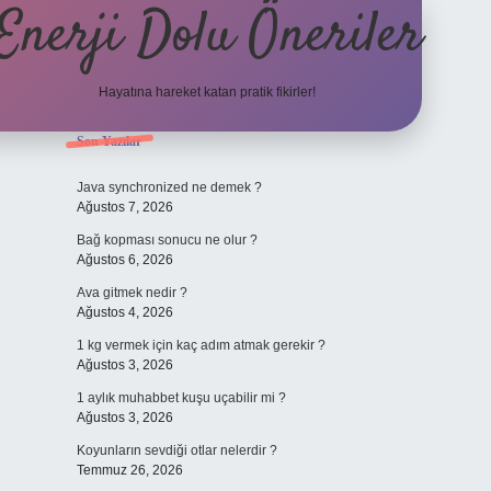
Enerji Dolu Öneriler
Hayatına hareket katan pratik fikirler!
Sidebar
Son Yazılar
https://www.tulipbet.
Java synchronized ne demek ?
Ağustos 7, 2026
Bağ kopması sonucu ne olur ?
Ağustos 6, 2026
Ava gitmek nedir ?
Ağustos 4, 2026
1 kg vermek için kaç adım atmak gerekir ?
Ağustos 3, 2026
1 aylık muhabbet kuşu uçabilir mi ?
Ağustos 3, 2026
Koyunların sevdiği otlar nelerdir ?
Temmuz 26, 2026