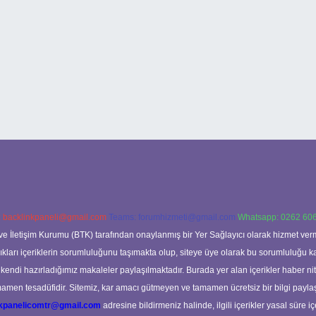
:
backlinkpaneli@gmail.com
Teams:
forumhizmeti@gmail.com
Whatsapp: 0262 606
ve İletişim Kurumu (BTK) tarafından onaylanmış bir Yer Sağlayıcı olarak hizmet verm
rı içeriklerin sorumluluğunu taşımakta olup, siteye üye olarak bu sorumluluğu kabul
a kendi hazırladığımız makaleler paylaşılmaktadır. Burada yer alan içerikler haber 
tamamen tesadüfidir. Sitemiz, kar amacı gütmeyen ve tamamen ücretsiz bir bilgi pay
nkpanelicomtr@gmail.com
adresine bildirmeniz halinde, ilgili içerikler yasal süre iç