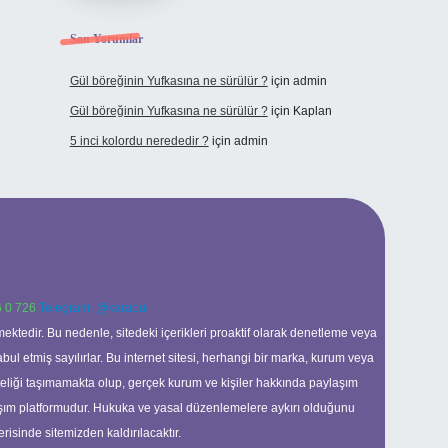
Son Yorumlar
Gül böreğinin Yufkasına ne sürülür ?
için
admin
Gül böreğinin Yufkasına ne sürülür ?
için
Kaplan
5 inci kolordu nerededir ?
için
admin
 0 726
Telegram: @karabul
ektedir. Bu nedenle, sitedeki içerikleri proaktif olarak denetleme veya
 etmiş sayılırlar. Bu internet sitesi, herhangi bir marka, kurum veya
niteliği taşımamakta olup, gerçek kurum ve kişiler hakkında paylaşım
laşım platformudur. Hukuka ve yasal düzenlemelere aykırı olduğunu
erisinde sitemizden kaldırılacaktır.