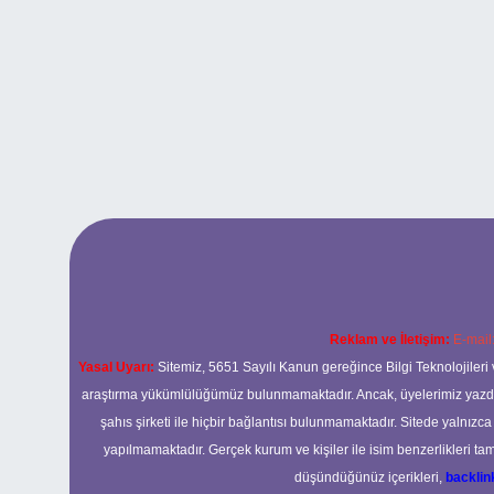
Reklam ve İletişim:
E-mail
Yasal Uyarı:
Sitemiz, 5651 Sayılı Kanun gereğince Bilgi Teknolojileri 
araştırma yükümlülüğümüz bulunmamaktadır. Ancak, üyelerimiz yazdıkla
şahıs şirketi ile hiçbir bağlantısı bulunmamaktadır. Sitede yalnızc
yapılmamaktadır. Gerçek kurum ve kişiler ile isim benzerlikleri 
düşündüğünüz içerikleri,
backli