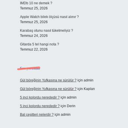
IMDb 10 ne demek ?
Temmuz 25, 2026
Apple Watch bilek ölçüsü nasıl alınır ?
Temmuz 25, 2026
Karabaş otunu nasıl tüketmeliyiz ?
Temmuz 24, 2026
Gitarda 5 tel hangi nota ?
Temmuz 22, 2026
Son yorumlar
Gül böreğinin Yufkasına ne sürülür ?
için
admin
Gül böreğinin Yufkasına ne sürülür ?
için
Kaplan
5 inci kolordu nerededir ?
için
admin
5 inci kolordu nerededir ?
için
Derin
Bal çeşitleri nelerdir ?
için
admin