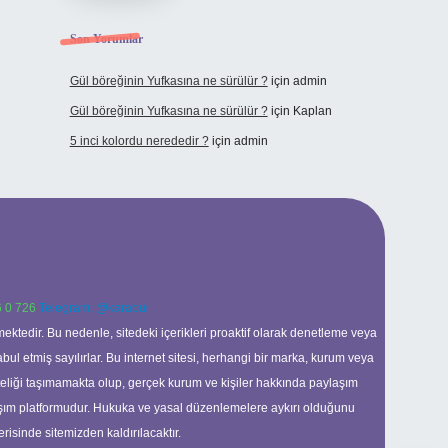
Son Yorumlar
Gül böreğinin Yufkasına ne sürülür ?
için
admin
Gül böreğinin Yufkasına ne sürülür ?
için
Kaplan
5 inci kolordu nerededir ?
için
admin
 0 726
Telegram: @karabul
ektedir. Bu nedenle, sitedeki içerikleri proaktif olarak denetleme veya
 etmiş sayılırlar. Bu internet sitesi, herhangi bir marka, kurum veya
niteliği taşımamakta olup, gerçek kurum ve kişiler hakkında paylaşım
laşım platformudur. Hukuka ve yasal düzenlemelere aykırı olduğunu
erisinde sitemizden kaldırılacaktır.