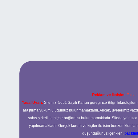
Reklam ve İletişim:
E-mail
Yasal Uyarı:
Sitemiz, 5651 Sayılı Kanun gereğince Bilgi Teknolojileri 
araştırma yükümlülüğümüz bulunmamaktadır. Ancak, üyelerimiz yazdıkla
şahıs şirketi ile hiçbir bağlantısı bulunmamaktadır. Sitede yalnızc
yapılmamaktadır. Gerçek kurum ve kişiler ile isim benzerlikleri 
düşündüğünüz içerikleri,
backli