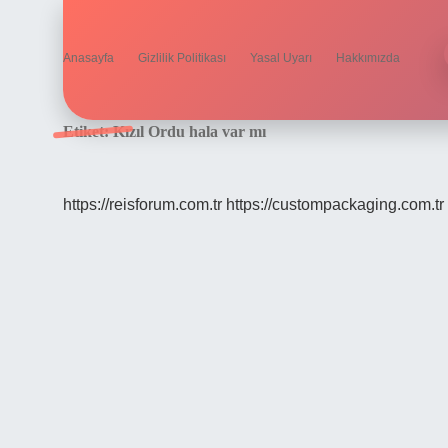
Anasayfa
Gizlilik Politikası
Yasal Uyarı
Hakkımızda
Etiket:
Kızıl Ordu hala var mı
https://reisforum.com.tr
https://custompackaging.com.tr