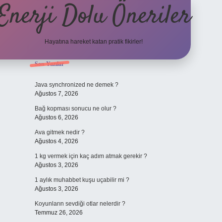
Enerji Dolu Öneriler
Hayatına hareket katan pratik fikirler!
Sidebar
Son Yazılar
https://www.tulipbet.on
Java synchronized ne demek ?
Ağustos 7, 2026
Bağ kopması sonucu ne olur ?
Ağustos 6, 2026
Ava gitmek nedir ?
Ağustos 4, 2026
1 kg vermek için kaç adım atmak gerekir ?
Ağustos 3, 2026
1 aylık muhabbet kuşu uçabilir mi ?
Ağustos 3, 2026
Koyunların sevdiği otlar nelerdir ?
Temmuz 26, 2026