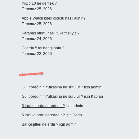
IMDb 10 ne demek ?
Temmuz 25, 2026
Apple Watch bilek ölçüsü nasıl alınır ?
Temmuz 25, 2026
Karabaş otunu nasıl tüketmeliyiz ?
Temmuz 24, 2026
Gitarda 5 tel hangi nota ?
Temmuz 22, 2026
Son yorumlar
Gül böreğinin Yufkasına ne sürülür ?
için
admin
Gül böreğinin Yufkasına ne sürülür ?
için
Kaplan
5 inci kolordu nerededir ?
için
admin
5 inci kolordu nerededir ?
için
Derin
Bal çeşitleri nelerdir ?
için
admin