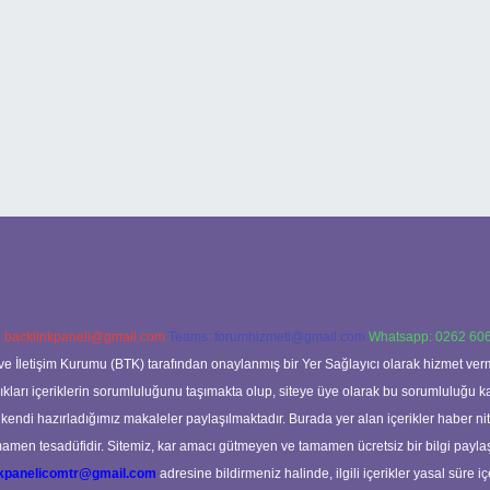
:
backlinkpaneli@gmail.com
Teams:
forumhizmeti@gmail.com
Whatsapp: 0262 606
ve İletişim Kurumu (BTK) tarafından onaylanmış bir Yer Sağlayıcı olarak hizmet verm
rı içeriklerin sorumluluğunu taşımakta olup, siteye üye olarak bu sorumluluğu kabul
a kendi hazırladığımız makaleler paylaşılmaktadır. Burada yer alan içerikler haber 
tamamen tesadüfidir. Sitemiz, kar amacı gütmeyen ve tamamen ücretsiz bir bilgi pay
nkpanelicomtr@gmail.com
adresine bildirmeniz halinde, ilgili içerikler yasal süre iç