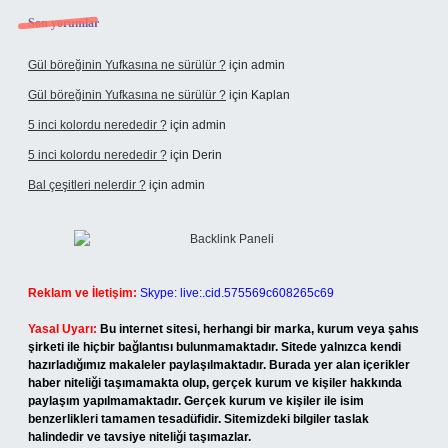
Son yorumlar
Gül böreğinin Yufkasına ne sürülür ?
için
admin
Gül böreğinin Yufkasına ne sürülür ?
için
Kaplan
5 inci kolordu nerededir ?
için
admin
5 inci kolordu nerededir ?
için
Derin
Bal çeşitleri nelerdir ?
için
admin
Reklam ve İletişim:
Skype: live:.cid.575569c608265c69
Yasal Uyarı:
Bu internet sitesi, herhangi bir marka, kurum veya şahıs
şirketi ile hiçbir bağlantısı bulunmamaktadır. Sitede yalnızca kendi
hazırladığımız makaleler paylaşılmaktadır. Burada yer alan içerikler
haber niteliği taşımamakta olup, gerçek kurum ve kişiler hakkında
paylaşım yapılmamaktadır. Gerçek kurum ve kişiler ile isim
benzerlikleri tamamen tesadüfidir. Sitemizdeki bilgiler taslak
halindedir ve tavsiye niteliği taşımazlar.