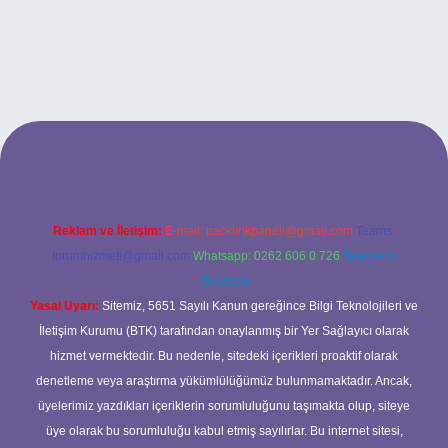
tulipbet.online/
Reklam ve İletişim:
E-mail:
backlinkpaneli@gmail.com
Teams:
forumhizmeti@gmail.com
Whatsapp: 0262 606 0 726
Telegram:
@karabul
Yasal Uyarı:
Sitemiz, 5651 Sayılı Kanun gereğince Bilgi Teknolojileri ve
İletişim Kurumu (BTK) tarafından onaylanmış bir Yer Sağlayıcı olarak
hizmet vermektedir. Bu nedenle, sitedeki içerikleri proaktif olarak
denetleme veya araştırma yükümlülüğümüz bulunmamaktadır. Ancak,
üyelerimiz yazdıkları içeriklerin sorumluluğunu taşımakta olup, siteye
üye olarak bu sorumluluğu kabul etmiş sayılırlar. Bu internet sitesi,