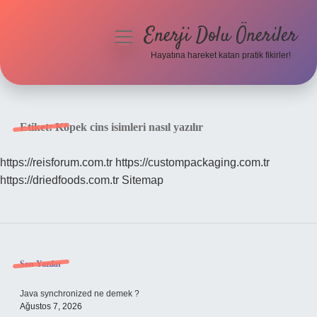
Enerji Dolu Öneriler
menüyü
aç
Hayatına hareket katan pratik fikirler!
Anasayfa
Gizlilik Politikası
Etiket:
Köpek cins isimleri nasıl yazılır
Yasal Uyarı
https://reisforum.com.tr
https://custompackaging.com.tr
https://driedfoods.com.tr
Sitemap
Hakkımızda
Sidebar
Son Yazılar
Java synchronized ne demek ?
Ağustos 7, 2026