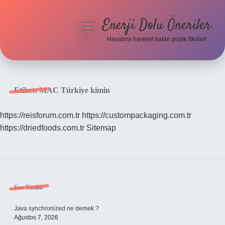
Enerji Dolu Öneriler
menüyü
aç
Hayatına hareket katan pratik fikirler!
Anasayfa
Gizlilik Politikası
Etiket:
MAC Türkiye kimin
Yasal Uyarı
https://reisforum.com.tr
https://custompackaging.com.tr
https://driedfoods.com.tr
Sitemap
Hakkımızda
Sidebar
Son Yazılar
Java synchronized ne demek ?
Ağustos 7, 2026