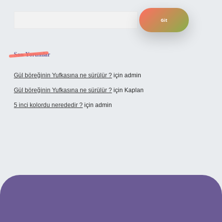
Arama
Son Yorumlar
Gül böreğinin Yufkasına ne sürülür ?
için
admin
Gül böreğinin Yufkasına ne sürülür ?
için
Kaplan
5 inci kolordu nerededir ?
için
admin
tulipbet.online/