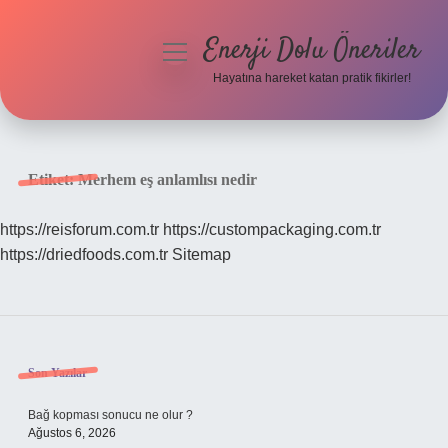
Enerji Dolu Öneriler
menüyü
aç
Hayatına hareket katan pratik fikirler!
Anasayfa
Gizlilik Politikası
Etiket:
Merhem eş anlamlısı nedir
Yasal Uyarı
https://reisforum.com.tr
https://custompackaging.com.tr
https://driedfoods.com.tr
Sitemap
Hakkımızda
Sidebar
Son Yazılar
Bağ kopması sonucu ne olur ?
Ağustos 6, 2026