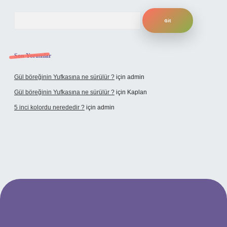
Arama
Son Yorumlar
Gül böreğinin Yufkasına ne sürülür ?
için
admin
Gül böreğinin Yufkasına ne sürülür ?
için
Kaplan
5 inci kolordu nerededir ?
için
admin
tulipbet.online/