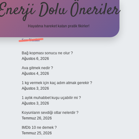
Enerji Dolu Öneriler
Hayatına hareket katan pratik fikirler!
Sidebar
Son Yazılar
https://www.tulipbet.o
Bağ kopması sonucu ne olur ?
Ağustos 6, 2026
Ava gitmek nedir ?
Ağustos 4, 2026
1 kg vermek için kaç adım atmak gerekir ?
Ağustos 3, 2026
1 aylık muhabbet kuşu uçabilir mi ?
Ağustos 3, 2026
Koyunların sevdiği otlar nelerdir ?
Temmuz 26, 2026
IMDb 10 ne demek ?
Temmuz 25, 2026