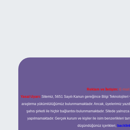
Reklam ve İletişim:
E-mail
Yasal Uyarı:
Sitemiz, 5651 Sayılı Kanun gereğince Bilgi Teknolojileri 
araştırma yükümlülüğümüz bulunmamaktadır. Ancak, üyelerimiz yazdıkla
şahıs şirketi ile hiçbir bağlantısı bulunmamaktadır. Sitede yalnızc
yapılmamaktadır. Gerçek kurum ve kişiler ile isim benzerlikleri 
düşündüğünüz içerikleri,
backli