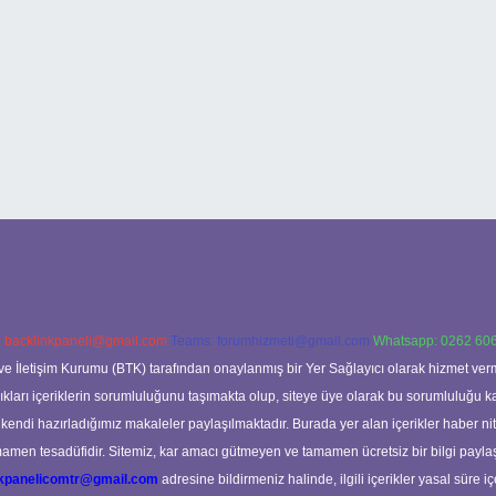
:
backlinkpaneli@gmail.com
Teams:
forumhizmeti@gmail.com
Whatsapp: 0262 606
ve İletişim Kurumu (BTK) tarafından onaylanmış bir Yer Sağlayıcı olarak hizmet verm
rı içeriklerin sorumluluğunu taşımakta olup, siteye üye olarak bu sorumluluğu kabul
a kendi hazırladığımız makaleler paylaşılmaktadır. Burada yer alan içerikler haber 
tamamen tesadüfidir. Sitemiz, kar amacı gütmeyen ve tamamen ücretsiz bir bilgi pay
nkpanelicomtr@gmail.com
adresine bildirmeniz halinde, ilgili içerikler yasal süre iç