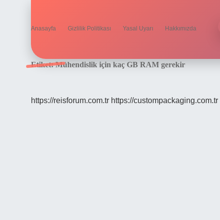
Anasayfa
Gizlilik Politikası
Yasal Uyarı
Hakkımızda
Etiket:
Mühendislik için kaç GB RAM gerekir
https://reisforum.com.tr
https://custompackaging.com.tr