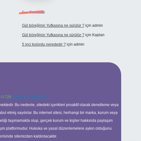
Son Yorumlar
Gül böreğinin Yufkasına ne sürülür ?
için
admin
Gül böreğinin Yufkasına ne sürülür ?
için
Kaplan
5 inci kolordu nerededir ?
için
admin
 0 726
Telegram: @karabul
ektedir. Bu nedenle, sitedeki içerikleri proaktif olarak denetleme veya
 etmiş sayılırlar. Bu internet sitesi, herhangi bir marka, kurum veya
niteliği taşımamakta olup, gerçek kurum ve kişiler hakkında paylaşım
laşım platformudur. Hukuka ve yasal düzenlemelere aykırı olduğunu
erisinde sitemizden kaldırılacaktır.