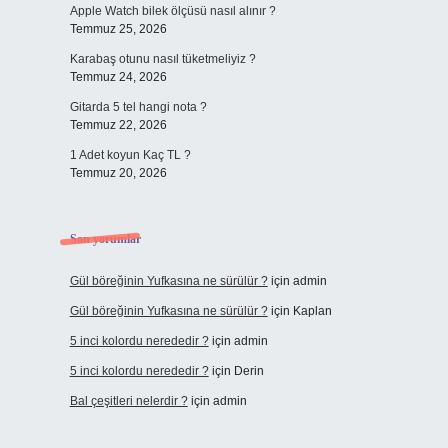
Apple Watch bilek ölçüsü nasıl alınır ?
Temmuz 25, 2026
Karabaş otunu nasıl tüketmeliyiz ?
Temmuz 24, 2026
Gitarda 5 tel hangi nota ?
Temmuz 22, 2026
1 Adet koyun Kaç TL ?
Temmuz 20, 2026
Son yorumlar
Gül böreğinin Yufkasına ne sürülür ?
için
admin
Gül böreğinin Yufkasına ne sürülür ?
için
Kaplan
5 inci kolordu nerededir ?
için
admin
5 inci kolordu nerededir ?
için
Derin
Bal çeşitleri nelerdir ?
için
admin