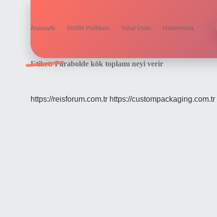
Anasayfa
Gizlilik Politikası
Yasal Uyarı
Hakkımızda
Etiket:
Parabolde kök toplamı neyi verir
https://reisforum.com.tr
https://custompackaging.com.tr