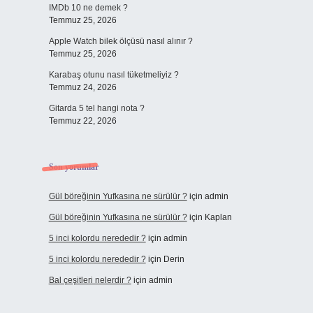
IMDb 10 ne demek ?
Temmuz 25, 2026
Apple Watch bilek ölçüsü nasıl alınır ?
Temmuz 25, 2026
Karabaş otunu nasıl tüketmeliyiz ?
Temmuz 24, 2026
Gitarda 5 tel hangi nota ?
Temmuz 22, 2026
Son yorumlar
Gül böreğinin Yufkasına ne sürülür ?
için
admin
Gül böreğinin Yufkasına ne sürülür ?
için
Kaplan
5 inci kolordu nerededir ?
için
admin
5 inci kolordu nerededir ?
için
Derin
Bal çeşitleri nelerdir ?
için
admin