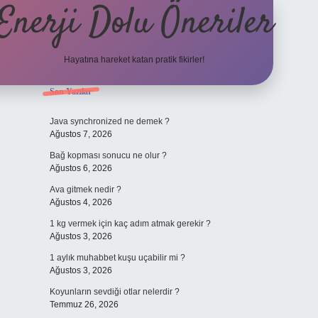
Enerji Dolu Öneriler
Hayatına hareket katan pratik fikirler!
Sidebar
Son Yazılar
https://www.tulipbet.
Java synchronized ne demek ?
Ağustos 7, 2026
Bağ kopması sonucu ne olur ?
Ağustos 6, 2026
Ava gitmek nedir ?
Ağustos 4, 2026
1 kg vermek için kaç adım atmak gerekir ?
Ağustos 3, 2026
1 aylık muhabbet kuşu uçabilir mi ?
Ağustos 3, 2026
Koyunların sevdiği otlar nelerdir ?
Temmuz 26, 2026