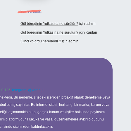
Son Yorumlar
Gül böreğinin Yufkasına ne sürülür ?
için
admin
Gül böreğinin Yufkasına ne sürülür ?
için
Kaplan
5 inci kolordu nerededir ?
için
admin
 0 726
Telegram: @karabul
ektedir. Bu nedenle, sitedeki içerikleri proaktif olarak denetleme veya
 etmiş sayılırlar. Bu internet sitesi, herhangi bir marka, kurum veya
niteliği taşımamakta olup, gerçek kurum ve kişiler hakkında paylaşım
laşım platformudur. Hukuka ve yasal düzenlemelere aykırı olduğunu
erisinde sitemizden kaldırılacaktır.