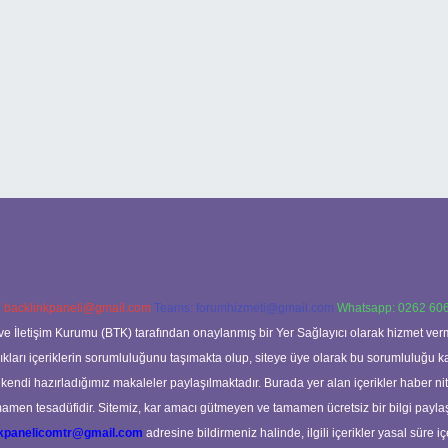
:
backlinkpaneli@gmail.com
Teams:
forumhizmeti@gmail.com
Whatsapp: 0262 606
ve İletişim Kurumu (BTK) tarafından onaylanmış bir Yer Sağlayıcı olarak hizmet verm
rı içeriklerin sorumluluğunu taşımakta olup, siteye üye olarak bu sorumluluğu kabul
a kendi hazırladığımız makaleler paylaşılmaktadır. Burada yer alan içerikler haber 
tamamen tesadüfidir. Sitemiz, kar amacı gütmeyen ve tamamen ücretsiz bir bilgi pay
nkpanelicomtr@gmail.com
adresine bildirmeniz halinde, ilgili içerikler yasal süre iç