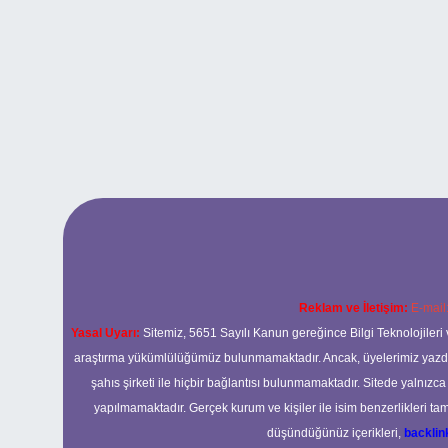
Reklam ve İletişim:
E-mail
Yasal Uyarı:
Sitemiz, 5651 Sayılı Kanun gereğince Bilgi Teknolojileri 
araştırma yükümlülüğümüz bulunmamaktadır. Ancak, üyelerimiz yazdıkla
şahıs şirketi ile hiçbir bağlantısı bulunmamaktadır. Sitede yalnızc
yapılmamaktadır. Gerçek kurum ve kişiler ile isim benzerlikleri 
düşündüğünüz içerikleri,
backli