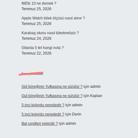
IMDb 10 ne demek ?
Temmuz 25, 2026
Apple Watch bilek ölçüsü nasıl alınır ?
Temmuz 25, 2026
Karabaş otunu nasıl tüketmeliyiz ?
Temmuz 24, 2026
Gitarda 5 tel hangi nota ?
Temmuz 22, 2026
Son yorumlar
Gül böreğinin Yufkasına ne sürülür ?
için
admin
Gül böreğinin Yufkasına ne sürülür ?
için
Kaplan
5 inci kolordu nerededir ?
için
admin
5 inci kolordu nerededir ?
için
Derin
Bal çeşitleri nelerdir ?
için
admin