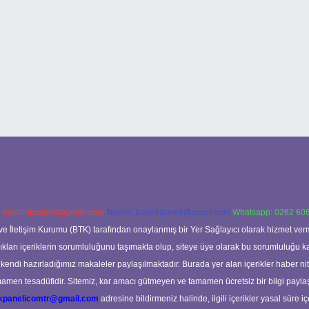
:
backlinkpaneli@gmail.com
Teams:
forumhizmeti@gmail.com
Whatsapp: 0262 606
ve İletişim Kurumu (BTK) tarafından onaylanmış bir Yer Sağlayıcı olarak hizmet verm
rı içeriklerin sorumluluğunu taşımakta olup, siteye üye olarak bu sorumluluğu kabul
a kendi hazırladığımız makaleler paylaşılmaktadır. Burada yer alan içerikler haber 
tamamen tesadüfidir. Sitemiz, kar amacı gütmeyen ve tamamen ücretsiz bir bilgi pay
nkpanelicomtr@gmail.com
adresine bildirmeniz halinde, ilgili içerikler yasal süre iç