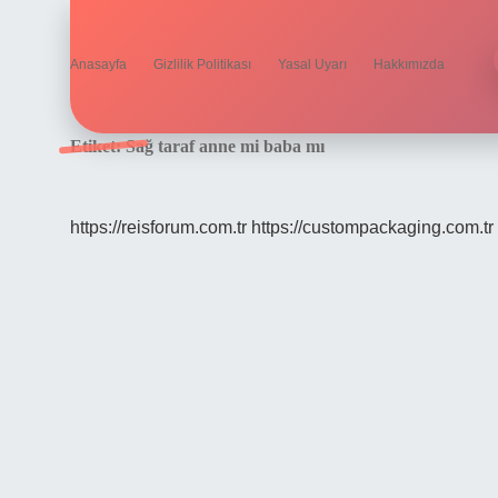
Anasayfa
Gizlilik Politikası
Yasal Uyarı
Hakkımızda
Etiket:
Sağ taraf anne mi baba mı
https://reisforum.com.tr
https://custompackaging.com.tr