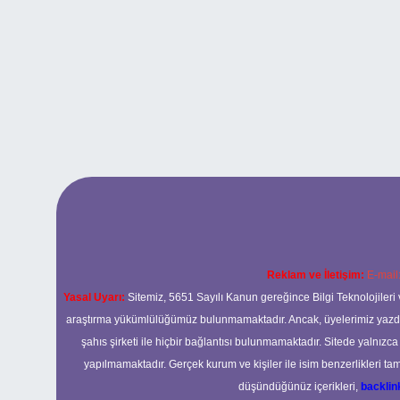
Reklam ve İletişim:
E-mail
Yasal Uyarı:
Sitemiz, 5651 Sayılı Kanun gereğince Bilgi Teknolojileri 
araştırma yükümlülüğümüz bulunmamaktadır. Ancak, üyelerimiz yazdıkla
şahıs şirketi ile hiçbir bağlantısı bulunmamaktadır. Sitede yalnızc
yapılmamaktadır. Gerçek kurum ve kişiler ile isim benzerlikleri 
düşündüğünüz içerikleri,
backli