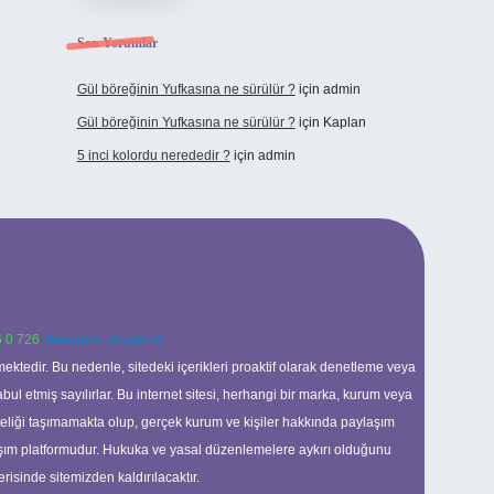
Son Yorumlar
Gül böreğinin Yufkasına ne sürülür ?
için
admin
Gül böreğinin Yufkasına ne sürülür ?
için
Kaplan
5 inci kolordu nerededir ?
için
admin
 0 726
Telegram: @karabul
ektedir. Bu nedenle, sitedeki içerikleri proaktif olarak denetleme veya
 etmiş sayılırlar. Bu internet sitesi, herhangi bir marka, kurum veya
niteliği taşımamakta olup, gerçek kurum ve kişiler hakkında paylaşım
laşım platformudur. Hukuka ve yasal düzenlemelere aykırı olduğunu
erisinde sitemizden kaldırılacaktır.