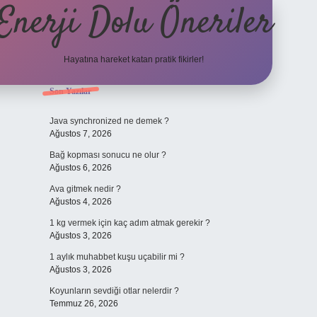
Enerji Dolu Öneriler
Hayatına hareket katan pratik fikirler!
Sidebar
Son Yazılar
https://www.tulipbet.
Java synchronized ne demek ?
Ağustos 7, 2026
Bağ kopması sonucu ne olur ?
Ağustos 6, 2026
Ava gitmek nedir ?
Ağustos 4, 2026
1 kg vermek için kaç adım atmak gerekir ?
Ağustos 3, 2026
1 aylık muhabbet kuşu uçabilir mi ?
Ağustos 3, 2026
Koyunların sevdiği otlar nelerdir ?
Temmuz 26, 2026