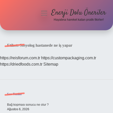
Enerji Dolu Öneriler
menüyü
aç
Hayatına hareket katan pratik fikirler!
Anasayfa
Gizlilik Politikası
Etiket:
Sosyolog hastanede ne iş yapar
Yasal Uyarı
https://reisforum.com.tr
https://custompackaging.com.tr
https://driedfoods.com.tr
Sitemap
Hakkımızda
Sidebar
Son Yazılar
Bağ kopması sonucu ne olur ?
Ağustos 6, 2026