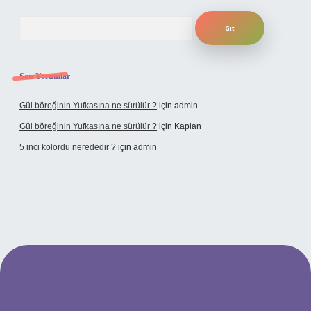
Arama
Son Yorumlar
Gül böreğinin Yufkasına ne sürülür ?
için
admin
Gül böreğinin Yufkasına ne sürülür ?
için
Kaplan
5 inci kolordu nerededir ?
için
admin
.tulipbet.online/