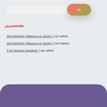
Arama
Son Yorumlar
Gül böreğinin Yufkasına ne sürülür ?
için
admin
Gül böreğinin Yufkasına ne sürülür ?
için
Kaplan
5 inci kolordu nerededir ?
için
admin
tulipbet.online/