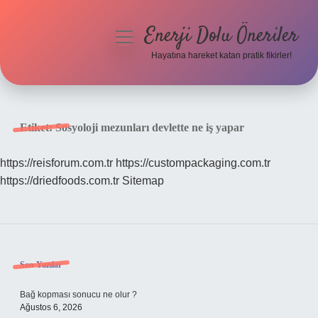
Enerji Dolu Öneriler
menüyü
aç
Hayatına hareket katan pratik fikirler!
Anasayfa
Gizlilik Politikası
Etiket:
Sosyoloji mezunları devlette ne iş yapar
Yasal Uyarı
https://reisforum.com.tr
https://custompackaging.com.tr
https://driedfoods.com.tr
Sitemap
Hakkımızda
Sidebar
Son Yazılar
Bağ kopması sonucu ne olur ?
Ağustos 6, 2026