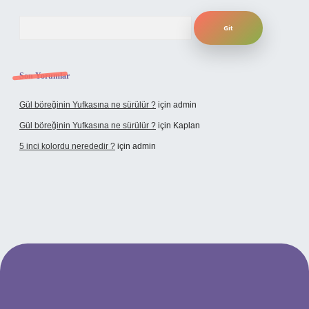
Arama
Son Yorumlar
Gül böreğinin Yufkasına ne sürülür ?
için
admin
Gül böreğinin Yufkasına ne sürülür ?
için
Kaplan
5 inci kolordu nerededir ?
için
admin
tulipbet.online/