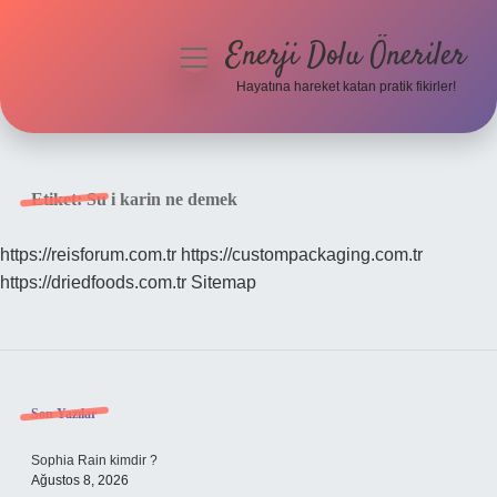
Enerji Dolu Öneriler
menüyü
aç
Hayatına hareket katan pratik fikirler!
Anasayfa
Gizlilik Politikası
Etiket:
Su i karin ne demek
Yasal Uyarı
https://reisforum.com.tr
https://custompackaging.com.tr
https://driedfoods.com.tr
Sitemap
Hakkımızda
Sidebar
Son Yazılar
Sophia Rain kimdir ?
Ağustos 8, 2026