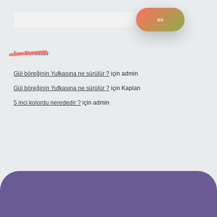
Arama
Son Yorumlar
Gül böreğinin Yufkasına ne sürülür ?
için
admin
Gül böreğinin Yufkasına ne sürülür ?
için
Kaplan
5 inci kolordu nerededir ?
için
admin
tulipbet.online/