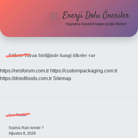
Enerji Dolu Öneriler
menüyü
aç
Hayatına hareket katan pratik fikirler!
Anasayfa
Gizlilik Politikası
Etiket:
Turan birliğinde hangi ülkeler var
Yasal Uyarı
https://reisforum.com.tr
https://custompackaging.com.tr
https://driedfoods.com.tr
Sitemap
Hakkımızda
Sidebar
Son Yazılar
Sophia Rain kimdir ?
Ağustos 8, 2026