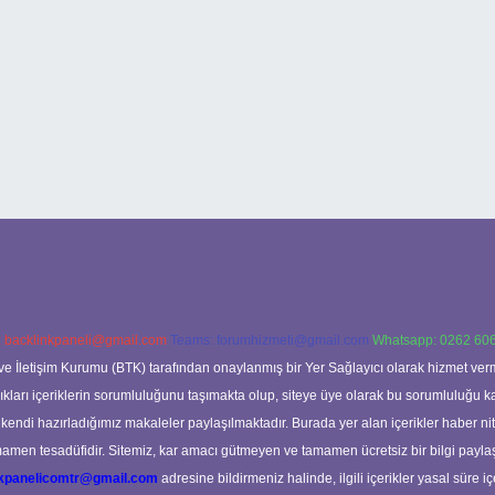
:
backlinkpaneli@gmail.com
Teams:
forumhizmeti@gmail.com
Whatsapp: 0262 606
ve İletişim Kurumu (BTK) tarafından onaylanmış bir Yer Sağlayıcı olarak hizmet verm
rı içeriklerin sorumluluğunu taşımakta olup, siteye üye olarak bu sorumluluğu kabul
a kendi hazırladığımız makaleler paylaşılmaktadır. Burada yer alan içerikler haber 
tamamen tesadüfidir. Sitemiz, kar amacı gütmeyen ve tamamen ücretsiz bir bilgi pay
nkpanelicomtr@gmail.com
adresine bildirmeniz halinde, ilgili içerikler yasal süre iç