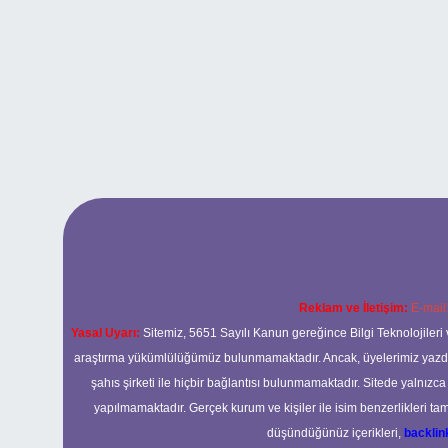
Reklam ve İletişim:
E-mail
Yasal Uyarı:
Sitemiz, 5651 Sayılı Kanun gereğince Bilgi Teknolojileri 
araştırma yükümlülüğümüz bulunmamaktadır. Ancak, üyelerimiz yazdıkla
şahıs şirketi ile hiçbir bağlantısı bulunmamaktadır. Sitede yalnızc
yapılmamaktadır. Gerçek kurum ve kişiler ile isim benzerlikleri 
düşündüğünüz içerikleri,
backli