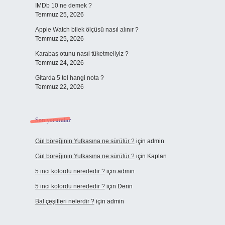
IMDb 10 ne demek ?
Temmuz 25, 2026
Apple Watch bilek ölçüsü nasıl alınır ?
Temmuz 25, 2026
Karabaş otunu nasıl tüketmeliyiz ?
Temmuz 24, 2026
Gitarda 5 tel hangi nota ?
Temmuz 22, 2026
Son yorumlar
Gül böreğinin Yufkasına ne sürülür ?
için
admin
Gül böreğinin Yufkasına ne sürülür ?
için
Kaplan
5 inci kolordu nerededir ?
için
admin
5 inci kolordu nerededir ?
için
Derin
Bal çeşitleri nelerdir ?
için
admin