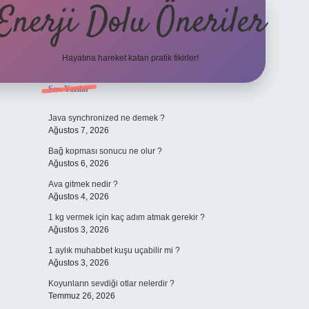
Enerji Dolu Öneriler
Hayatına hareket katan pratik fikirler!
Sidebar
Son Yazılar
https://www.tulipbet.online/
Java synchronized ne demek ?
Ağustos 7, 2026
Bağ kopması sonucu ne olur ?
Ağustos 6, 2026
Ava gitmek nedir ?
Ağustos 4, 2026
1 kg vermek için kaç adım atmak gerekir ?
Ağustos 3, 2026
1 aylık muhabbet kuşu uçabilir mi ?
Ağustos 3, 2026
Koyunların sevdiği otlar nelerdir ?
Temmuz 26, 2026