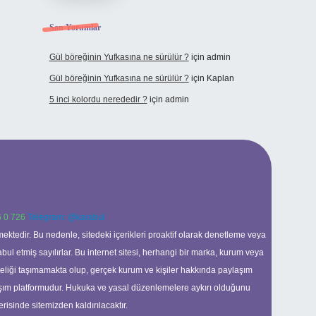
Son Yorumlar
Gül böreğinin Yufkasına ne sürülür ?
için
admin
Gül böreğinin Yufkasına ne sürülür ?
için
Kaplan
5 inci kolordu nerededir ?
için
admin
 0 726
Telegram: @karabul
ektedir. Bu nedenle, sitedeki içerikleri proaktif olarak denetleme veya
 etmiş sayılırlar. Bu internet sitesi, herhangi bir marka, kurum veya
niteliği taşımamakta olup, gerçek kurum ve kişiler hakkında paylaşım
laşım platformudur. Hukuka ve yasal düzenlemelere aykırı olduğunu
erisinde sitemizden kaldırılacaktır.