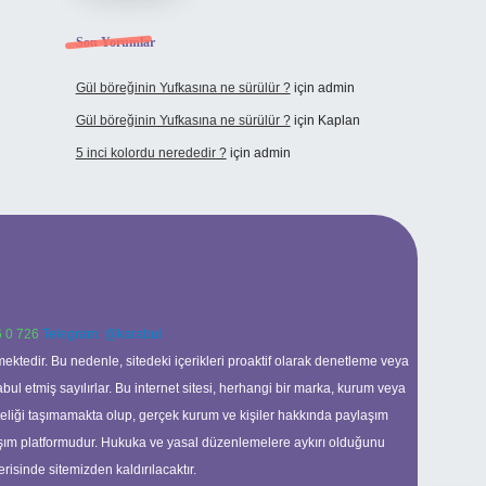
Son Yorumlar
Gül böreğinin Yufkasına ne sürülür ?
için
admin
Gül böreğinin Yufkasına ne sürülür ?
için
Kaplan
5 inci kolordu nerededir ?
için
admin
 0 726
Telegram: @karabul
ektedir. Bu nedenle, sitedeki içerikleri proaktif olarak denetleme veya
 etmiş sayılırlar. Bu internet sitesi, herhangi bir marka, kurum veya
niteliği taşımamakta olup, gerçek kurum ve kişiler hakkında paylaşım
laşım platformudur. Hukuka ve yasal düzenlemelere aykırı olduğunu
erisinde sitemizden kaldırılacaktır.