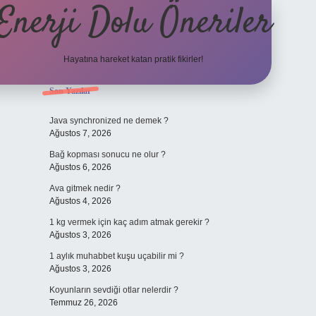
Enerji Dolu Öneriler
Hayatına hareket katan pratik fikirler!
Sidebar
Son Yazılar
https://www.tulipbet.o
Java synchronized ne demek ?
Ağustos 7, 2026
Bağ kopması sonucu ne olur ?
Ağustos 6, 2026
Ava gitmek nedir ?
Ağustos 4, 2026
1 kg vermek için kaç adım atmak gerekir ?
Ağustos 3, 2026
1 aylık muhabbet kuşu uçabilir mi ?
Ağustos 3, 2026
Koyunların sevdiği otlar nelerdir ?
Temmuz 26, 2026