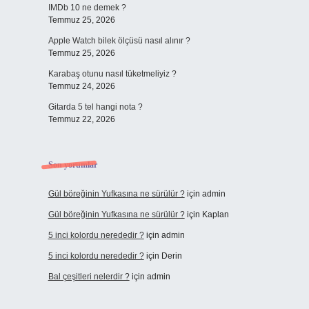
IMDb 10 ne demek ?
Temmuz 25, 2026
Apple Watch bilek ölçüsü nasıl alınır ?
Temmuz 25, 2026
Karabaş otunu nasıl tüketmeliyiz ?
Temmuz 24, 2026
Gitarda 5 tel hangi nota ?
Temmuz 22, 2026
Son yorumlar
Gül böreğinin Yufkasına ne sürülür ?
için
admin
Gül böreğinin Yufkasına ne sürülür ?
için
Kaplan
5 inci kolordu nerededir ?
için
admin
5 inci kolordu nerededir ?
için
Derin
Bal çeşitleri nelerdir ?
için
admin