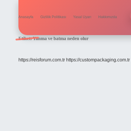
Anasayfa
Gizlilik Politikası
Yasal Uyarı
Hakkımızda
Etiket:
Yanma ve batma neden olur
https://reisforum.com.tr
https://custompackaging.com.tr