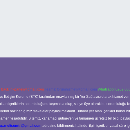
:
backlinkpaneli@gmail.com
Teams:
forumhizmeti@gmail.com
Whatsapp: 0262 606
ve İletişim Kurumu (BTK) tarafından onaylanmış bir Yer Sağlayıcı olarak hizmet verm
rı içeriklerin sorumluluğunu taşımakta olup, siteye üye olarak bu sorumluluğu kabul
a kendi hazırladığımız makaleler paylaşılmaktadır. Burada yer alan içerikler haber 
tamamen tesadüfidir. Sitemiz, kar amacı gütmeyen ve tamamen ücretsiz bir bilgi pay
nkpanelicomtr@gmail.com
adresine bildirmeniz halinde, ilgili içerikler yasal süre iç