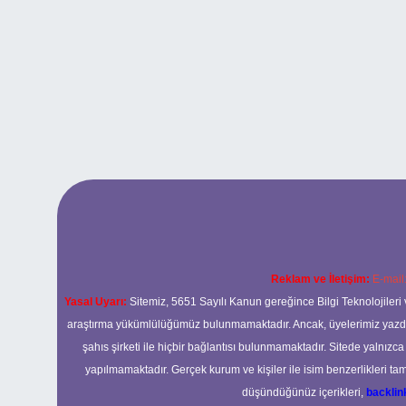
Reklam ve İletişim:
E-mail
Yasal Uyarı:
Sitemiz, 5651 Sayılı Kanun gereğince Bilgi Teknolojileri 
araştırma yükümlülüğümüz bulunmamaktadır. Ancak, üyelerimiz yazdıkla
şahıs şirketi ile hiçbir bağlantısı bulunmamaktadır. Sitede yalnızc
yapılmamaktadır. Gerçek kurum ve kişiler ile isim benzerlikleri 
düşündüğünüz içerikleri,
backli