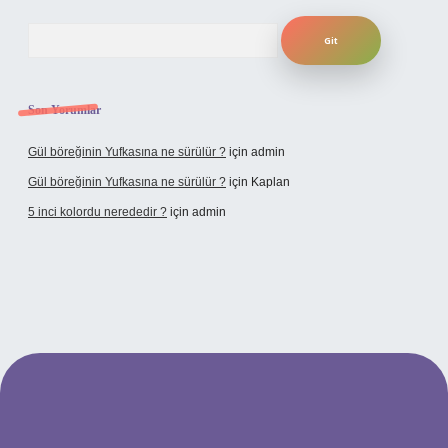
Arama
Son Yorumlar
Gül böreğinin Yufkasına ne sürülür ?
için
admin
Gül böreğinin Yufkasına ne sürülür ?
için
Kaplan
5 inci kolordu nerededir ?
için
admin
tulipbet.online/