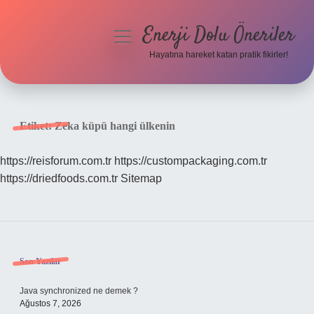
Enerji Dolu Öneriler
menüyü
aç
Hayatına hareket katan pratik fikirler!
Anasayfa
Gizlilik Politikası
Etiket:
Zeka küpü hangi ülkenin
Yasal Uyarı
https://reisforum.com.tr
https://custompackaging.com.tr
https://driedfoods.com.tr
Sitemap
Hakkımızda
Sidebar
Son Yazılar
Java synchronized ne demek ?
Ağustos 7, 2026