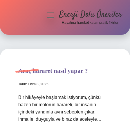
Enerji Dolu Öneriler
menüyü
aç
Hayatına hareket katan pratik fikirler!
Anasayfa
Gizlilik Politikası
Yasal Uyarı
Araç hararet nasıl yapar ?
Hakkımızda
Tarih: Ekim 8, 2025
Bir hikâyeyle başlamak istiyorum, çünkü
bazen bir motorun harareti, bir insanın
içindeki yangınla aynı sebepten çıkar:
ihmalle, duyguyla ve biraz da aceleyle…