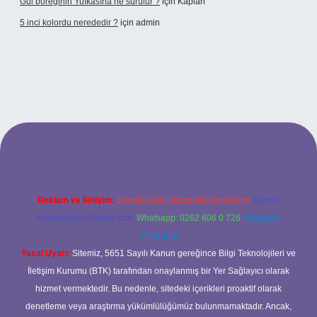
Gül böreğinin Yufkasına ne sürülür ?
için
Kaplan
5 inci kolordu nerededir ?
için
admin
/www.tulipbet.online/
Reklam ve İletişim:
E-mail:
backlinkpaneli@gmail.com
Teams:
forumhizmeti@gmail.com
Whatsapp: 0262 606 0 726
Telegram:
@karabul
Yasal Uyarı:
Sitemiz, 5651 Sayılı Kanun gereğince Bilgi Teknolojileri ve
İletişim Kurumu (BTK) tarafından onaylanmış bir Yer Sağlayıcı olarak
hizmet vermektedir. Bu nedenle, sitedeki içerikleri proaktif olarak
denetleme veya araştırma yükümlülüğümüz bulunmamaktadır. Ancak,