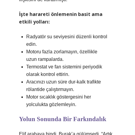
İşte harareti önlemenin basit ama
etkili yolları:
Radyatör su seviyesini düzenli kontrol
edin.
Motoru fazla zorlamayın, özellikle
uzun rampalarda.
Termostat ve fan sistemini periyodik
olarak kontrol ettirin.
Aracınızı uzun süre dur-kalk trafikte
rölantide çalıştırmayın.
Motor sıcaklık göstergesini her
yolculukta gözlemleyin.
Yolun Sonunda Bir Farkındalık
Elif arabaya bindi, Burak’a gülümsedi. “Artık