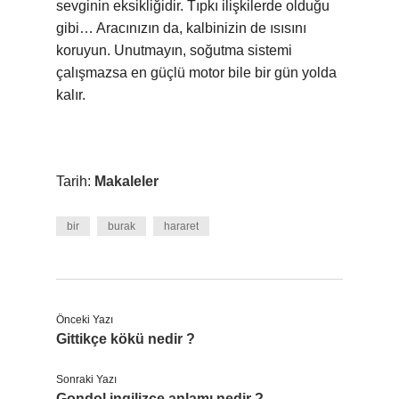
sevginin eksikliğidir. Tıpkı ilişkilerde olduğu
gibi… Aracınızın da, kalbinizin de ısısını
koruyun. Unutmayın, soğutma sistemi
çalışmazsa en güçlü motor bile bir gün yolda
kalır.
Tarih:
Makaleler
bir
burak
hararet
Önceki Yazı
Gittikçe kökü nedir ?
Sonraki Yazı
Gondol ingilizce anlamı nedir ?