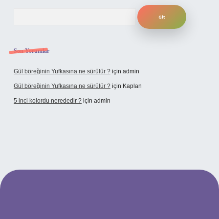
Arama
Son Yorumlar
Gül böreğinin Yufkasına ne sürülür ?
için
admin
Gül böreğinin Yufkasına ne sürülür ?
için
Kaplan
5 inci kolordu nerededir ?
için
admin
//www.tulipbet.online/