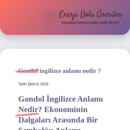
Enerji Dolu Öneriler
menüyü
aç
Hayatına hareket katan pratik fikirler!
Anasayfa
Gizlilik Politikası
Yasal Uyarı
Gondol ingilizce anlamı nedir ?
Hakkımızda
Tarih: Ekim 8, 2025
Gondol İngilizce Anlamı
Nedir? Ekonominin
Dalgaları Arasında Bir