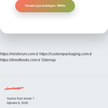
https://reisforum.com.tr
https://custompackaging.com.tr
https://driedfoods.com.tr
Sitemap
Sidebar
Son Yazılar
Sophia Rain kimdir ?
Ağustos 8, 2026