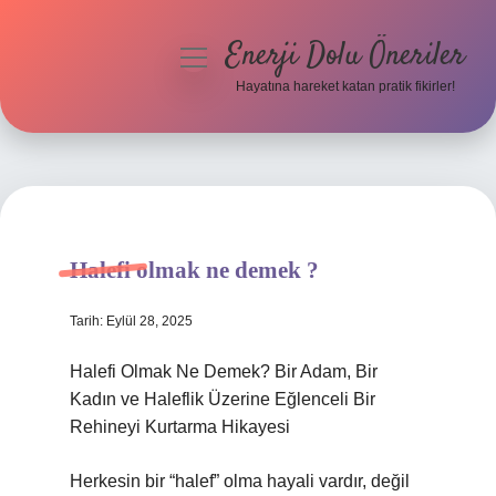
Enerji Dolu Öneriler
menüyü
aç
Hayatına hareket katan pratik fikirler!
Anasayfa
Gizlilik Politikası
Yasal Uyarı
Halefi olmak ne demek ?
Hakkımızda
Tarih: Eylül 28, 2025
Halefi Olmak Ne Demek? Bir Adam, Bir
Kadın ve Haleflik Üzerine Eğlenceli Bir
Rehineyi Kurtarma Hikayesi
Herkesin bir “halef” olma hayali vardır, değil