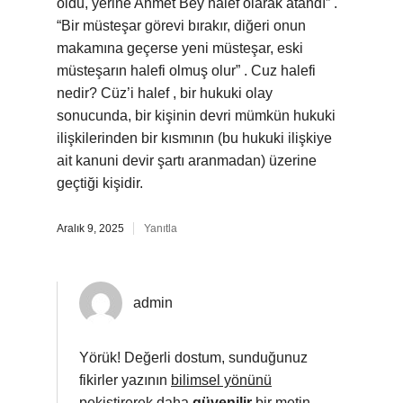
oldu, yerine Ahmet Bey halef olarak atandı” .
“Bir müsteşar görevi bırakır, diğeri onun
makamına geçerse yeni müsteşar, eski
müsteşarın halefi olmuş olur” . Cuz halefi
nedir? Cüz’i halef , bir hukuki olay
sonucunda, bir kişinin devri mümkün hukuki
ilişkilerinden bir kısmının (bu hukuki ilişkiye
ait kanuni devir şartı aranmadan) üzerine
geçtiği kişidir.
Aralık 9, 2025
Yanıtla
admin
Yörük! Değerli dostum, sunduğunuz
fikirler yazının
bilimsel yönünü
pekiştirerek daha
güvenilir
bir metin