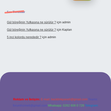
Son Yorumlar
Gül böreğinin Yufkasına ne sürülür ?
için
admin
Gül böreğinin Yufkasına ne sürülür ?
için
Kaplan
5 inci kolordu nerededir ?
için
admin
/www.tulipbet.online/
Reklam ve İletişim:
E-mail:
backlinkpaneli@gmail.com
Teams:
forumhizmeti@gmail.com
Whatsapp: 0262 606 0 726
Telegram: