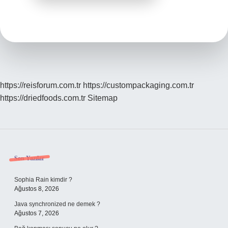
https://reisforum.com.tr
https://custompackaging.com.tr
https://driedfoods.com.tr
Sitemap
Sidebar
Son Yazılar
Sophia Rain kimdir ?
Ağustos 8, 2026
Java synchronized ne demek ?
Ağustos 7, 2026