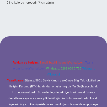
5 inci kolordu nerededir ?
için
admin
tps://www.tulipbet.online/
Reklam ve İletişim:
E-mail:
backlinkpaneli@gmail.com
Teams:
forumhizmeti@gmail.com
Whatsapp: 0262 606 0 726
Telegram:
@karabul
Yasal Uyarı:
Sitemiz, 5651 Sayılı Kanun gereğince Bilgi Teknolojileri ve
İletişim Kurumu (BTK) tarafından onaylanmış bir Yer Sağlayıcı olarak
hizmet vermektedir. Bu nedenle, sitedeki içerikleri proaktif olarak
denetleme veya araştırma yükümlülüğümüz bulunmamaktadır. Ancak,
üyelerimiz yazdıkları içeriklerin sorumluluğunu taşımakta olup, siteye