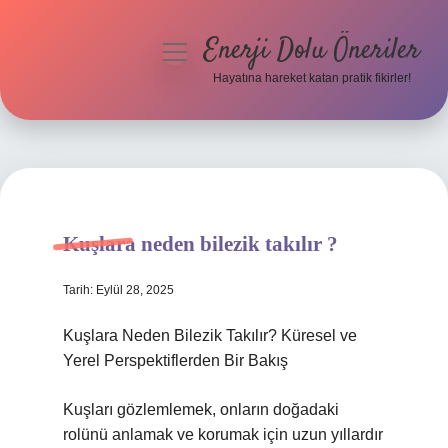
Enerji Dolu Öneriler
menüyü
aç
Hayatına hareket katan pratik fikirler!
Anasayfa
Gizlilik Politikası
Yasal Uyarı
Kuşlara neden bilezik takılır ?
Hakkımızda
Tarih: Eylül 28, 2025
Kuşlara Neden Bilezik Takılır? Küresel ve
Yerel Perspektiflerden Bir Bakış
Kuşları gözlemlemek, onların doğadaki
rolünü anlamak ve korumak için uzun yıllardır